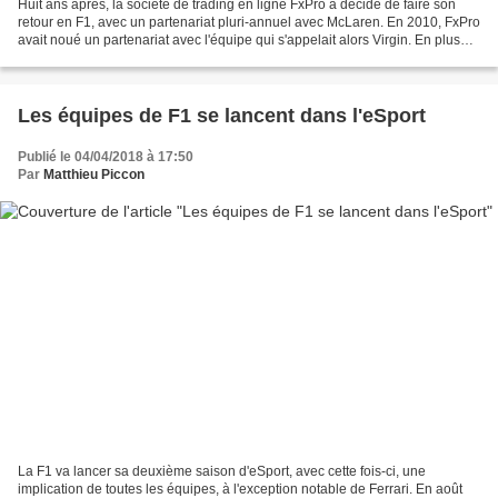
Huit ans après, la société de trading en ligne FxPro a décidé de faire son
retour en F1, avec un partenariat pluri-annuel avec McLaren. En 2010, FxPro
avait noué un partenariat avec l'équipe qui s'appelait alors Virgin. En plus
d'une forte visibilité...
Les équipes de F1 se lancent dans l'eSport
Publié le 04/04/2018 à 17:50
Par
Matthieu Piccon
La F1 va lancer sa deuxième saison d'eSport, avec cette fois-ci, une
implication de toutes les équipes, à l'exception notable de Ferrari. En août