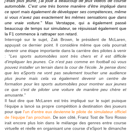
j'étais plus jeune, j'ai joué à beaucoup de jeux vidéos de course
automobile. C'est une très bonne manière d'être impliqué dans
ce sport mais également de développer ses compétences, même
si vous n'avez pas exactement les mêmes sensations que dans
une vraie voiture.
" Max Verstappe, qui a également passé
beaucoup de temps sur simulateur, se réjouissait également que
la F1 commence à rattraper son retard.
Interrogé sur le sujet, Zak Brown, le président de McLaren,
appuyait ce dernier point. Il considère même que cela pourrait
devenir une étape importante dans la carrière des pilotes à venir
: "
Les sports automobiles sont très chers et il est difficile
d'impliquer les jeunes. Ce n'est pas comme en football où vous
pouvez installer un terrain dans la cour de l'école. Je pense donc
que les eSports ne vont pas seulement toucher une audience
plus jeune mais cela va également devenir un centre de
formation pour les sports automobiles pour montrer aux jeunes
ce que c'est de piloter une voiture de manière peu chère et
amusante
."
Il faut dire que McLaren est très impliqué sur le sujet puisque
l'équipe a lancé sa propre compétition à destination des joueurs
pour que
l'un d'entre eux devienne le pilote de simulateur officiel
de l'équipe l'an prochain
. De son côté, Franz Tost de Toro Rosso
irait encore plus loin dans le mélange des genres entre course
virtuelle et réelle en organisant une course d'eSport le dimanche