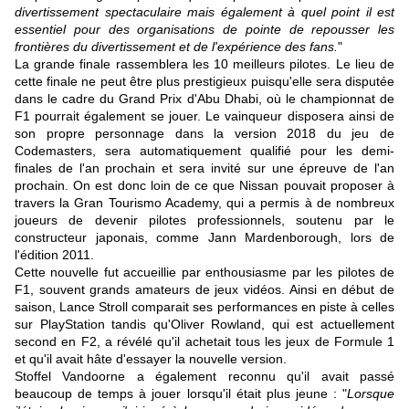
divertissement spectaculaire mais également à quel point il est
essentiel pour des organisations de pointe de repousser les
frontières du divertissement et de l'expérience des fans.
"
La grande finale rassemblera les 10 meilleurs pilotes. Le lieu de
cette finale ne peut être plus prestigieux puisqu'elle sera disputée
dans le cadre du Grand Prix d'Abu Dhabi, où le championnat de
F1 pourrait également se jouer. Le vainqueur disposera ainsi de
son propre personnage dans la version 2018 du jeu de
Codemasters, sera automatiquement qualifié pour les demi-
finales de l'an prochain et sera invité sur une épreuve de l'an
prochain. On est donc loin de ce que Nissan pouvait proposer à
travers la Gran Tourismo Academy, qui a permis à de nombreux
joueurs de devenir pilotes professionnels, soutenu par le
constructeur japonais, comme Jann Mardenborough, lors de
l'édition 2011.
Cette nouvelle fut accueillie par enthousiasme par les pilotes de
F1, souvent grands amateurs de jeux vidéos. Ainsi en début de
saison, Lance Stroll comparait ses performances en piste à celles
sur PlayStation tandis qu'Oliver Rowland, qui est actuellement
second en F2, a révélé qu'il achetait tous les jeux de Formule 1
et qu'il avait hâte d'essayer la nouvelle version.
Stoffel Vandoorne a également reconnu qu'il avait passé
beaucoup de temps à jouer lorsqu'il était plus jeune : "
Lorsque