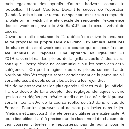
mais également des sportifs d'autres horizons comme le
footballeur Thibaut Courtois. Devant le succès de l'opération
(Lando Norris a battu le record de spectateurs sur son compte de
la plateforme Twitch), il a été décidé de renouveler l'expérience
dès ce week-end, avec le #NotBahGP sur le circuit virtuel de
Sakhir.
Devant une telle tendance, la F1 a décidé de suivre la tendance
et de proposer sa propre série de Grand Prix virtuels. Ainsi lors
de chacun des sept week-ends de course qui ont pour l'instant
été annulés ou reportés, une épreuve en ligne sur F1
2019 rassemblera des pilotes de la grille actuelle à des stars,
sans que Liberty Media ne communique sur les noms des deux
catégories... On peut imaginer que des pilotes comme Lando
Norris ou Max Verstappen seront certainement de la partie mais il
sera intéressant quels seront les autres à les rejoindre.
Afin de ne pas favoriser les plus grands utilisateurs du jeu officiel,
il a été décidé de faire adopter des réglages identiques et une
gestion des dégâts peu sévère tandis que la durée de l'épreuve
sera limitée à 50% de la course réelle, soit 28 dans le cas de
Bahrain. Pour les épreuves qui ne sont pas inclus dans le jeu
(Vietnam et Zandvoort), il a été prévu d'utiliser une autre piste. A
toute fins utiles, il a été précisé que le classement de chacune de
ces courses virtuelles ne rapporterait pas de points pour le