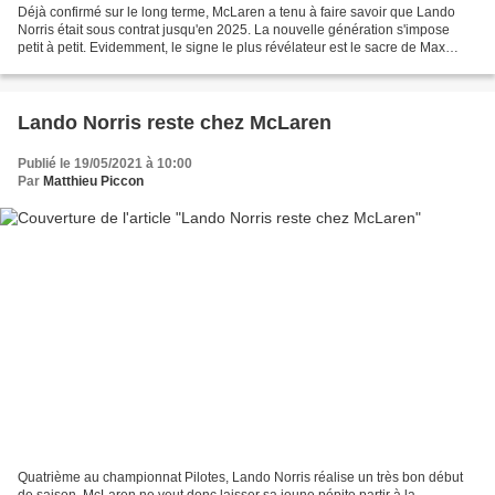
Déjà confirmé sur le long terme, McLaren a tenu à faire savoir que Lando
Norris était sous contrat jusqu'en 2025. La nouvelle génération s'impose
petit à petit. Evidemment, le signe le plus révélateur est le sacre de Max
Verstappen aux dépends de Lewis...
Lando Norris reste chez McLaren
Publié le 19/05/2021 à 10:00
Par
Matthieu Piccon
Quatrième au championnat Pilotes, Lando Norris réalise un très bon début
de saison. McLaren ne veut donc laisser sa jeune pépite partir à la