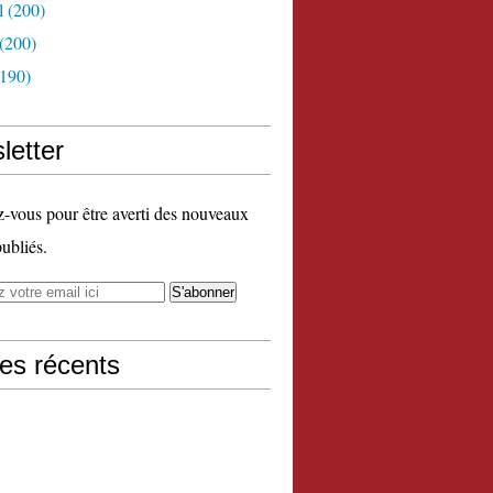
l
(200)
(200)
190)
letter
vous pour être averti des nouveaux
publiés.
les récents