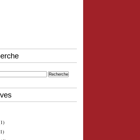
erche
ives
1)
1)