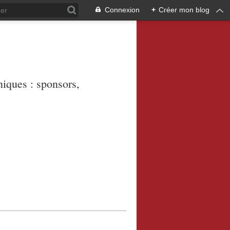
Connexion
+
Créer mon blog
niques : sponsors,