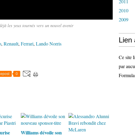
2011
2010
2009
déjà les yeux tournés vers un nouvel avenir
Lien
o
,
Renault
,
Ferrari
,
Lando Norris
Ce site I
par aucu
epost
0
Formula
urise
Williams dévoile son