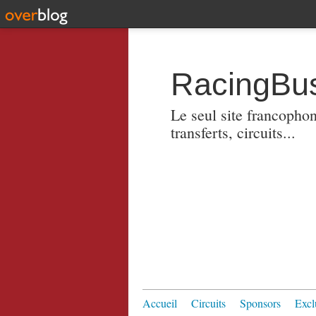
RacingBus
Le seul site francopho
transferts, circuits...
Accueil
Circuits
Sponsors
Excl