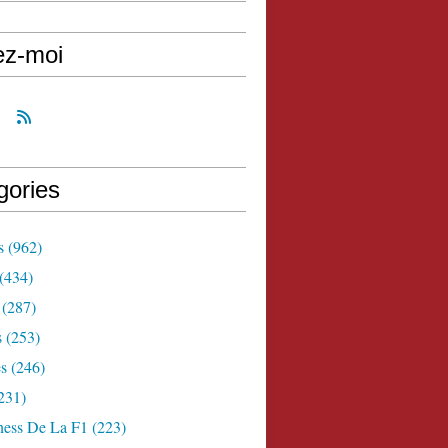
ez-moi
gories
s
(962)
(434)
(287)
s
(253)
s
(246)
231)
ness De La F1
(223)