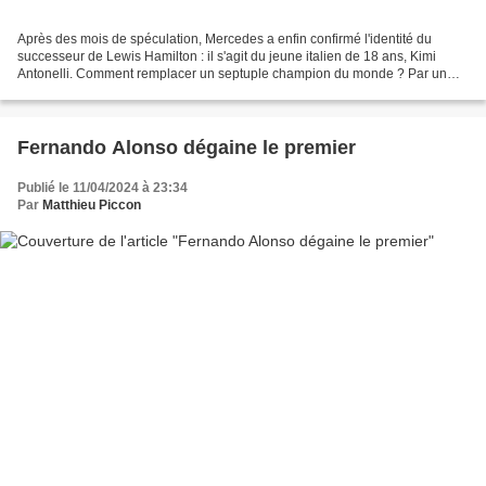
Après des mois de spéculation, Mercedes a enfin confirmé l'identité du
successeur de Lewis Hamilton : il s'agit du jeune italien de 18 ans, Kimi
Antonelli. Comment remplacer un septuple champion du monde ? Par un
pilote ayant déjà fait ses preuves ou...
Fernando Alonso dégaine le premier
Publié le 11/04/2024 à 23:34
Par
Matthieu Piccon