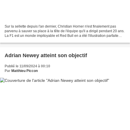
Sur la sellette depuis l'an dernier, Christian Horner n'est finalement pas
parvenu à sauver sa place à la tête de l'équipe qu'il a dirigé pendant 20 ans.
La F1 est un monde impitoyable et Red Bull en a été l'illustration parfaite
avec sa gestion des pilotes...
Adrian Newey atteint son objectif
Publié le 11/09/2024 à 00:10
Par
Matthieu Piccon