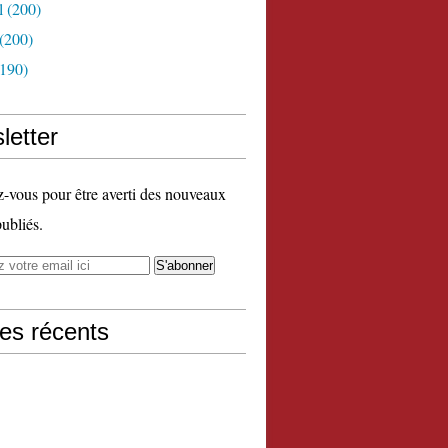
l
(200)
(200)
190)
letter
vous pour être averti des nouveaux
publiés.
les récents