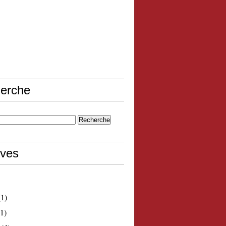
erche
ives
1)
1)