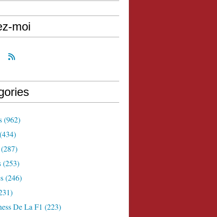
ez-moi
gories
s
(962)
(434)
(287)
s
(253)
s
(246)
231)
ness De La F1
(223)