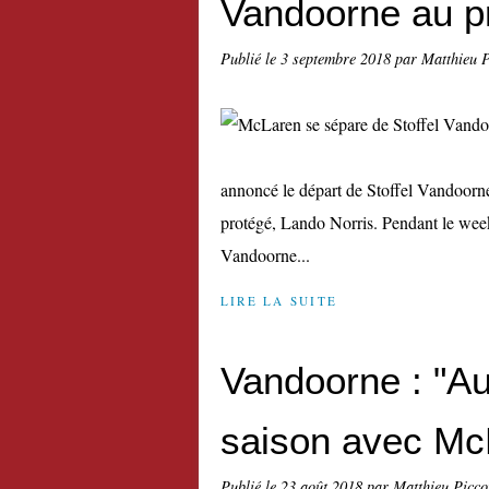
Vandoorne au pr
Publié le
3 septembre 2018
par Matthieu 
annoncé le départ de Stoffel Vandoorne à
protégé, Lando Norris. Pendant le week-
Vandoorne...
LIRE LA SUITE
Vandoorne : "Auc
saison avec Mc
Publié le
23 août 2018
par Matthieu Picco