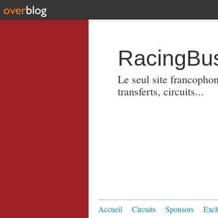
RacingBus
Le seul site francopho
transferts, circuits...
Accueil
Circuits
Sponsors
Excl