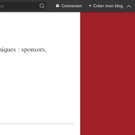
Connexion
+
Créer mon blog
niques : sponsors,