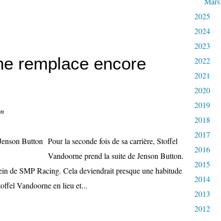
Mars
2025
2024
2023
rne remplace encore
2022
2021
2020
2019
on
2018
2017
Pour la seconde fois de sa carrière, Stoffel
2016
Vandoorne prend la suite de Jenson Button.
2015
 sein de SMP Racing. Cela deviendrait presque une habitude
2014
offel Vandoorne en lieu et...
2013
2012