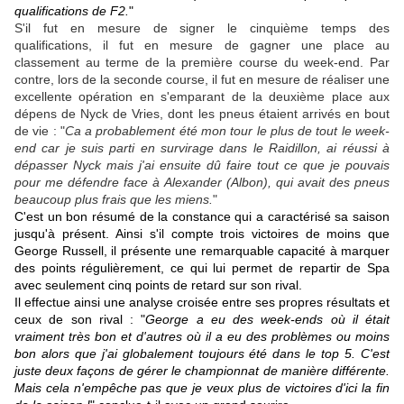
qualifications de F2.
"
S'il fut en mesure de signer le cinquième temps des
qualifications, il fut en mesure de gagner une place au
classement au terme de la première course du week-end. Par
contre, lors de la seconde course, il fut en mesure de réaliser une
excellente opération en s'emparant de la deuxième place aux
dépens de Nyck de Vries, dont les pneus étaient arrivés en bout
de vie : "
Ca a probablement été mon tour le plus de tout le week-
end car je suis parti en survirage dans le Raidillon, ai réussi à
dépasser Nyck mais j'ai ensuite dû faire tout ce que je pouvais
pour me défendre face à Alexander (Albon), qui avait des pneus
beaucoup plus frais que les miens.
"
C'est un bon résumé de la constance qui a caractérisé sa saison
jusqu'à présent. Ainsi s'il compte trois victoires de moins que
George Russell, il présente une remarquable capacité à marquer
des points régulièrement, ce qui lui permet de repartir de Spa
avec seulement cinq points de retard sur son rival.
Il effectue ainsi une analyse croisée entre ses propres résultats et
ceux de son rival : "
George a eu des week-ends où il était
vraiment très bon et d'autres où il a eu des problèmes ou moins
bon alors que j'ai globalement toujours été dans le top 5. C'est
juste deux façons de gérer le championnat de manière différente.
Mais cela n'empêche pas que je veux plus de victoires d'ici la fin