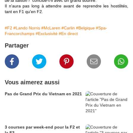
de la saison !
" conclue-t-il avec un grand sourire.
Il n'aura pas long à attendre avant de reprendre les hostilités,
tant en F1 qu'en F2.
#F2
#Lando Norris
#McLaren
#Carlin
#Belgique
#Spa-
Francorchamps
#Exclusivité
#En direct
Partager
Vous aimerez aussi
Pas de Grand Prix du Vietnam en 2021
3 courses par week-end pour la F2 et
la F3