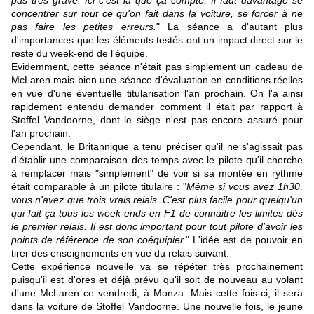
pas très grave. Ici c'est là que ça compte. Il faut davantage se
concentrer sur tout ce qu'on fait dans la voiture, se forcer à ne
pas faire les petites erreurs.
" La séance a d'autant plus
d'importances que les éléments testés ont un impact direct sur le
reste du week-end de l'équipe.
Evidemment, cette séance n'était pas simplement un cadeau de
McLaren mais bien une séance d'évaluation en conditions réelles
en vue d'une éventuelle titularisation l'an prochain. On l'a ainsi
rapidement entendu demander comment il était par rapport à
Stoffel Vandoorne, dont le siège n'est pas encore assuré pour
l'an prochain.
Cependant, le Britannique a tenu préciser qu'il ne s'agissait pas
d'établir une comparaison des temps avec le pilote qu'il cherche
à remplacer mais "simplement" de voir si sa montée en rythme
était comparable à un pilote titulaire : "
Même si vous avez 1h30,
vous n'avez que trois vrais relais. C'est plus facile pour quelqu'un
qui fait ça tous les week-ends en F1 de connaitre les limites dès
le premier relais. Il est donc important pour tout pilote d'avoir les
points de référence de son coéquipier.
" L'idée est de pouvoir en
tirer des enseignements en vue du relais suivant.
Cette expérience nouvelle va se répéter très prochainement
puisqu'il est d'ores et déjà prévu qu'il soit de nouveau au volant
d'une McLaren ce vendredi, à Monza. Mais cette fois-ci, il sera
dans la voiture de Stoffel Vandoorne. Une nouvelle fois, le jeune