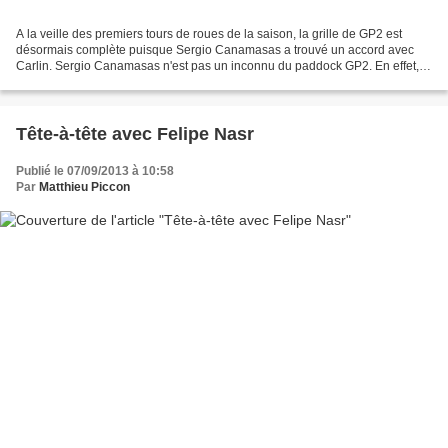
A la veille des premiers tours de roues de la saison, la grille de GP2 est
désormais complète puisque Sergio Canamasas a trouvé un accord avec
Carlin. Sergio Canamasas n'est pas un inconnu du paddock GP2. En effet, il
a effectué sa première apparition...
Tête-à-tête avec Felipe Nasr
Publié le 07/09/2013 à 10:58
Par
Matthieu Piccon