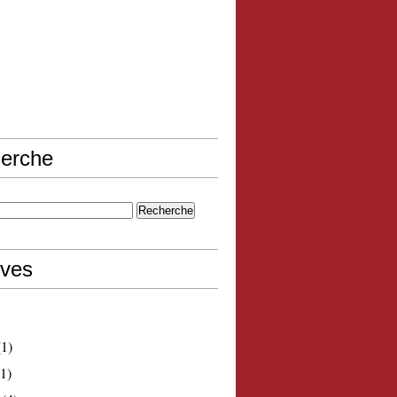
erche
ives
1)
1)