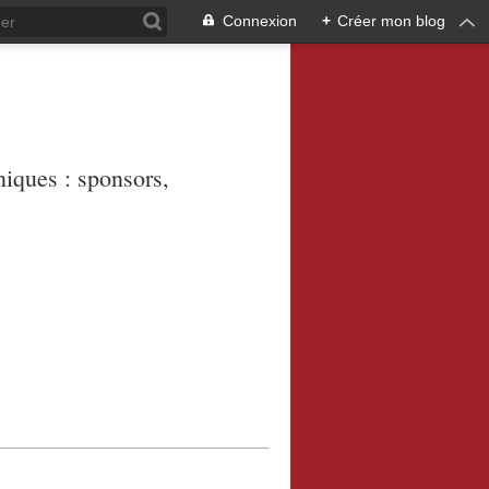
Connexion
+
Créer mon blog
niques : sponsors,