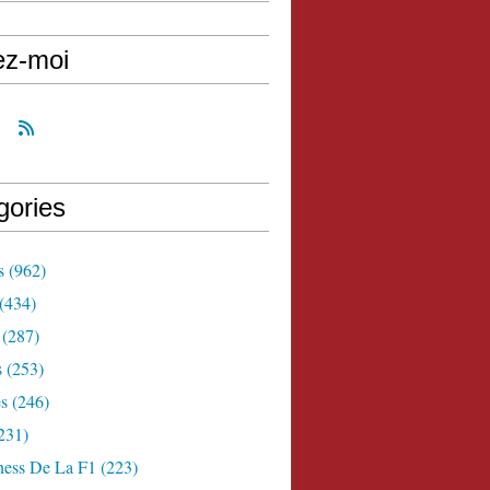
ez-moi
gories
s
(962)
(434)
(287)
s
(253)
s
(246)
231)
ness De La F1
(223)