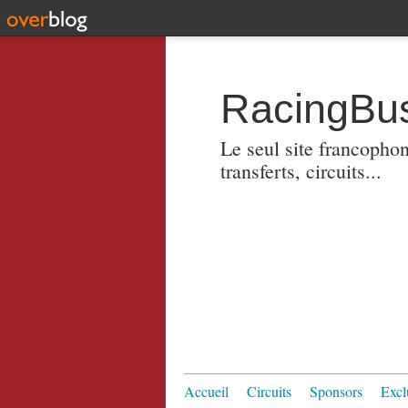
RacingBus
Le seul site francopho
transferts, circuits...
Accueil
Circuits
Sponsors
Excl