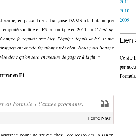
2011
2010
2009
r d’écurie, en passant de la française DAMS à la britannique
it remporté son titre en F3 britannique en 2011 : «
C’était un
. Comme je connais très bien l’équipe depuis la F3, je me
Lien
ronnement et cela fonctionne très bien. Nous nous battons
ère donc qu’on sera en mesure de gagner à la fin
. »
Ce site I
par aucu
arriver en F1
Formula
er en Formule 1 l’année prochaine.
Felipe Nasr
nsistance pour une arrivée chez Toro Rosso dès la saison