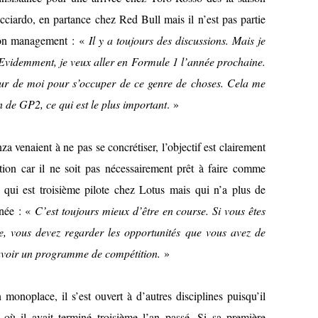
ciardo, en partance chez Red Bull mais il n’est pas partie
 son management : «
Il y a toujours des discussions. Mais je
 Evidemment, je veux aller en Formule 1 l’année prochaine.
tour de moi pour s’occuper de ce genre de choses. Cela me
 de GP2, ce qui est le plus important
. »
za venaient à ne pas se concrétiser, l’objectif est clairement
on car il ne soit pas nécessairement prêt à faire comme
qui est troisième pilote chez Lotus mais qui n’a plus de
nnée : «
C’est toujours mieux d’être en course. Si vous êtes
te, vous devez regarder les opportunités que vous avez de
d’avoir un programme de compétition.
»
noplace, il s’est ouvert à d’autres disciplines puisqu’il
où il avait terminé troisième l’an passé. Si sa première