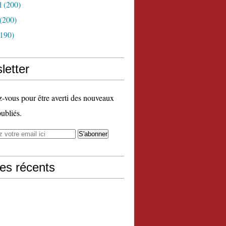
l
(200)
(200)
190)
letter
vous pour être averti des nouveaux
publiés.
les récents