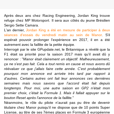
Après deux ans chez Racing Engineering, Jordan King trouve
refuge chez MP Motorsport. Il sera aux côtés du jeune Brésilien
Sergio Sette Camara.
L'an dernier,
Jordan King a été en mesure de participer à deux
séances d'essais du vendredi matin au sein de Manor
. S'il
espérait pouvoir prolonger l'expérience en 2017, il en a été
autrement avec la faillite de la petite équipe.
Interrogé par le site GPupdate.net, le Britannique a révélé que la
F1 était sa priorité pour la saison 2017 mais qu'il avait dû y
renoncer : "
Manor était clairement un objectif. Malheureusement,
ça ne s'est pas fait. Cela a tout remis en cause et nous avons dû
réévaluer ce que j'allais faire cette année. C'est probablement
pourquoi mon annonce est arrivée très tard par rapport à
d'autres. Certains autres ont fait leur annonces ces dernières
semaines mais nous savons que l'accord était fait depuis
longtemps. Pour moi, une autre saison en GP2 n'était mon
premier choix, c'était la Formule 1. Mais il fallait appuyer sur le
bouton Reset après l'annonce de la faillite.
"
Néanmoins, le rôle du pilote n'aurait pas pu être de devenir
titulaire chez Manor puisqu'il ne dispose que de 10 points Super
License, au titre de ses 7èmes places en Formule 3 européenne