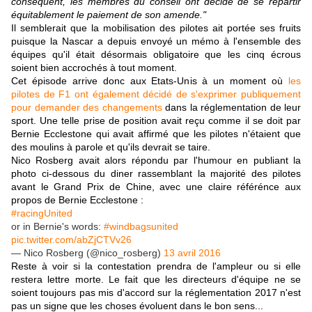
conséquent, les membres du conseil ont décidé de se répartir
équitablement le paiement de son amende."
Il semblerait que la mobilisation des pilotes ait portée ses fruits
puisque la Nascar a depuis envoyé un mémo à l'ensemble des
équipes qu'il était désormais obligatoire que les cinq écrous
soient bien accrochés à tout moment.
Cet épisode arrive donc aux Etats-Unis à un moment où
les
pilotes de F1 ont également décidé de s'exprimer publiquement
pour demander des changements
dans la réglementation de leur
sport. Une telle prise de position avait reçu comme il se doit par
Bernie Ecclestone qui avait affirmé que les pilotes n'étaient que
des moulins à parole et qu'ils devrait se taire.
Nico Rosberg avait alors répondu par l'humour en publiant la
photo ci-dessous du diner rassemblant la majorité des pilotes
avant le Grand Prix de Chine, avec une claire référénce aux
propos de Bernie Ecclestone :
#racingUnited
or in Bernie's words:
#windbagsunited
pic.twitter.com/abZjCTVv26
— Nico Rosberg (@nico_rosberg)
13 avril 2016
Reste à voir si la contestation prendra de l'ampleur ou si elle
restera lettre morte. Le fait que les directeurs d'équipe ne se
soient toujours pas mis d'accord sur la réglementation 2017 n'est
pas un signe que les choses évoluent dans le bon sens...