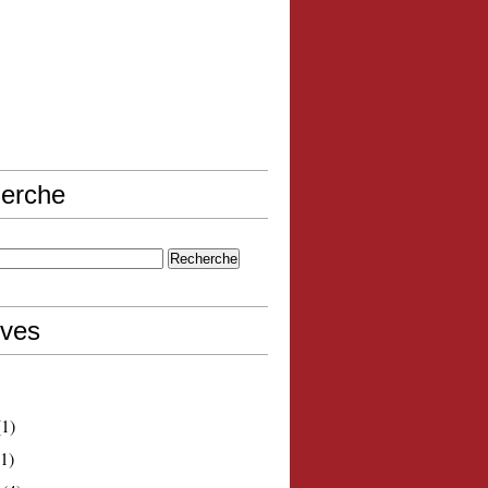
erche
ives
1)
1)