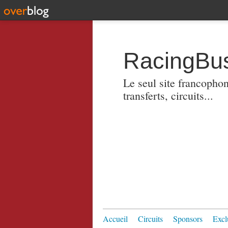
RacingBus
Le seul site francopho
transferts, circuits...
Accueil
Circuits
Sponsors
Excl