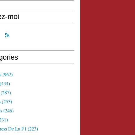
ez-moi
gories
s
(962)
(434)
(287)
s
(253)
s
(246)
231)
ness De La F1
(223)