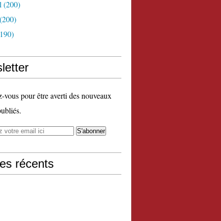
l
(200)
(200)
190)
letter
vous pour être averti des nouveaux
publiés.
les récents