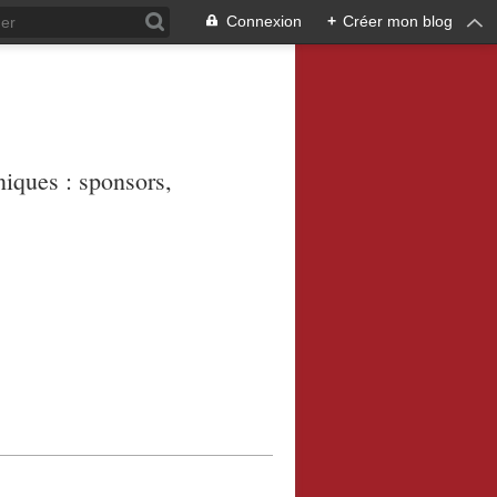
Connexion
+
Créer mon blog
niques : sponsors,