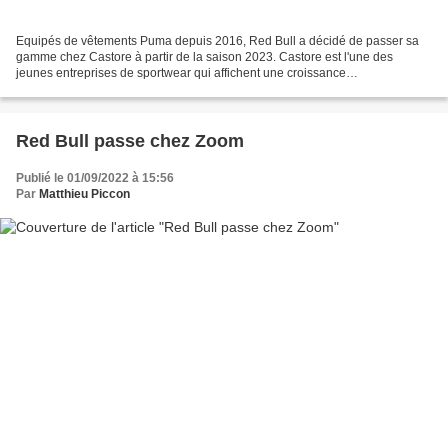
Equipés de vêtements Puma depuis 2016, Red Bull a décidé de passer sa
gamme chez Castore à partir de la saison 2023. Castore est l'une des
jeunes entreprises de sportwear qui affichent une croissance
impressionnante. En effet, elle n'a été fondé qu'en...
Red Bull passe chez Zoom
Publié le 01/09/2022 à 15:56
Par
Matthieu Piccon