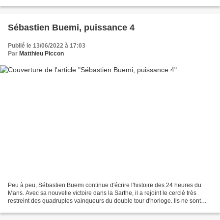
l'exploitation commerciale....
Sébastien Buemi, puissance 4
Publié le 13/06/2022 à 17:03
Par
Matthieu Piccon
Peu à peu, Sébastien Buemi continue d'écrire l'histoire des 24 heures du
Mans. Avec sa nouvelle victoire dans la Sarthe, il a rejoint le cerclé très
restreint des quadruples vainqueurs du double tour d'horloge. Ils ne sont
que quatre : Olivier Gendebien,...