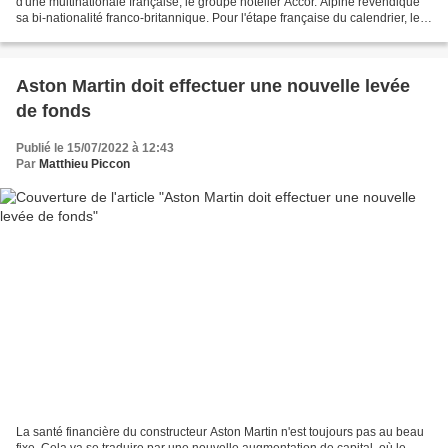
d'une multinationale française, le groupe hôtelier Accor. Alpine revendique
sa bi-nationalité franco-britannique. Pour l'étape française du calendrier, le
constructeur dieppois...
Aston Martin doit effectuer une nouvelle levée
de fonds
Publié le 15/07/2022 à 12:43
Par
Matthieu Piccon
La santé financière du constructeur Aston Martin n'est toujours pas au beau
fixe. Cela va se traduire par une nouvelle augmentation de capital, où le