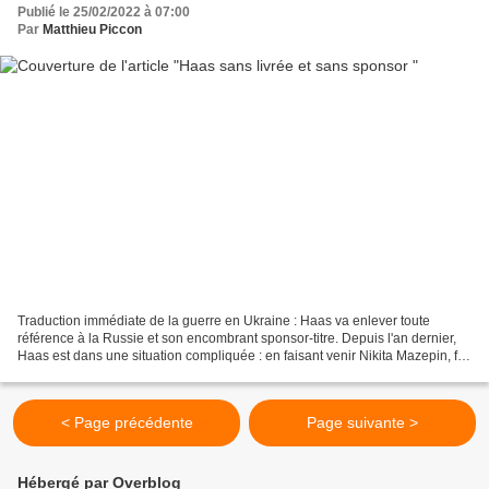
Publié le 25/02/2022 à 07:00
Par
Matthieu Piccon
Traduction immédiate de la guerre en Ukraine : Haas va enlever toute
référence à la Russie et son encombrant sponsor-titre. Depuis l'an dernier,
Haas est dans une situation compliquée : en faisant venir Nikita Mazepin, fils
d'un oligarque proche du pouvoir...
< Page précédente
Page suivante >
Hébergé par Overblog