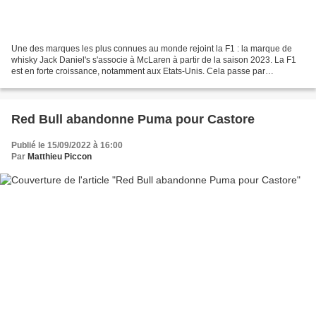
Une des marques les plus connues au monde rejoint la F1 : la marque de
whisky Jack Daniel's s'associe à McLaren à partir de la saison 2023. La F1
est en forte croissance, notamment aux Etats-Unis. Cela passe par
l'organisation de trois Grand Prix dès...
Red Bull abandonne Puma pour Castore
Publié le 15/09/2022 à 16:00
Par
Matthieu Piccon