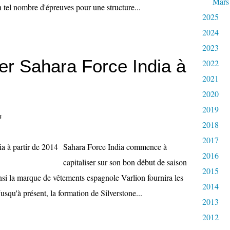
Mars
 tel nombre d'épreuves pour une structure...
2025
2024
2023
ler Sahara Force India à
2022
2021
2020
2019
n
2018
2017
Sahara Force India commence à
2016
capitaliser sur son bon début de saison
2015
nsi la marque de vêtements espagnole Varlion fournira les
2014
Jusqu'à présent, la formation de Silverstone...
2013
2012