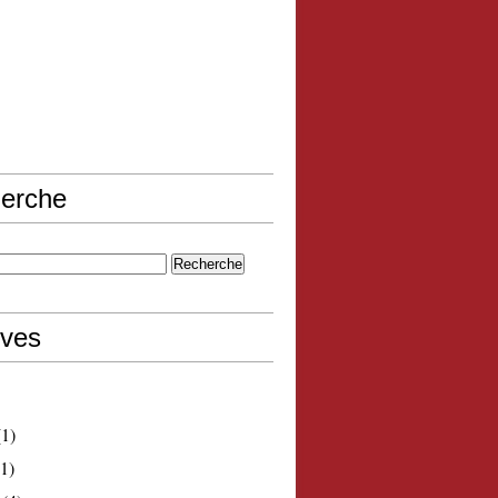
erche
ives
1)
1)