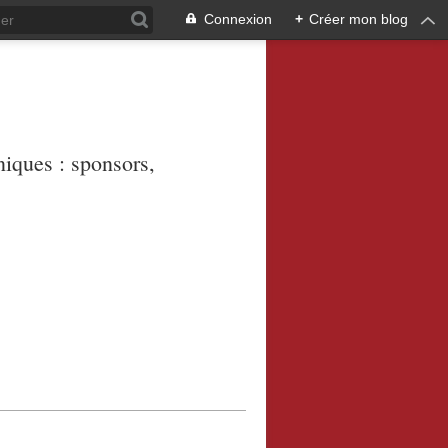
Connexion
+
Créer mon blog
niques : sponsors,