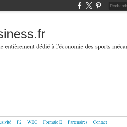
iness.fr
ne entièrement dédié à l'économie des sports méca
usivité
F2
WEC
Formule E
Partenaires
Contact