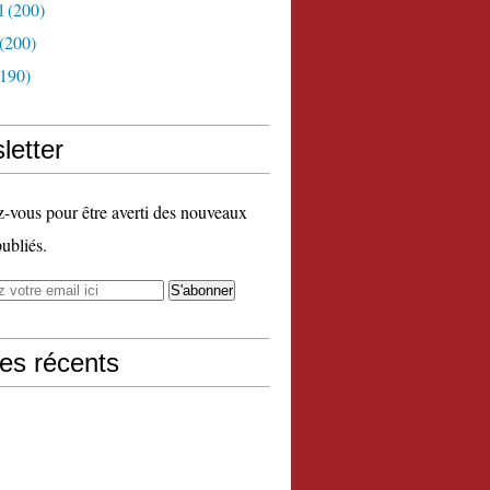
l
(200)
(200)
190)
letter
vous pour être averti des nouveaux
publiés.
les récents