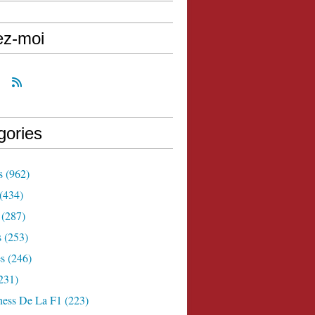
ez-moi
gories
s
(962)
(434)
(287)
s
(253)
s
(246)
231)
ness De La F1
(223)