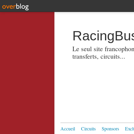
RacingBus
Le seul site francopho
transferts, circuits...
Accueil
Circuits
Sponsors
Excl