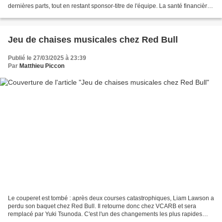
dernières parts, tout en restant sponsor-titre de l'équipe. La santé financière
d'Aston Martin ne s'améliore...
Jeu de chaises musicales chez Red Bull
Publié le 27/03/2025 à 23:39
Par
Matthieu Piccon
Le couperet est tombé : après deux courses catastrophiques, Liam Lawson a
perdu son baquet chez Red Bull. Il retourne donc chez VCARB et sera
remplacé par Yuki Tsunoda. C'est l'un des changements les plus rapides