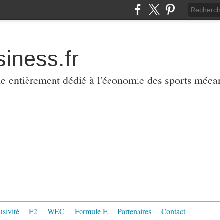
iness.fr
ne entièrement dédié à l'économie des sports méca
usivité
F2
WEC
Formule E
Partenaires
Contact