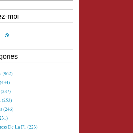
ez-moi
gories
s
(962)
(434)
(287)
s
(253)
s
(246)
231)
ness De La F1
(223)