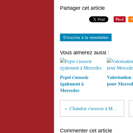
Partager cet article
R
S'inscrire à la newsletter
Vous aimerez aussi :
Pepsi s'associe
Valorisation
également à
pour Merced
Mercedes
Chandon s'associe à McLaren
Commenter cet article