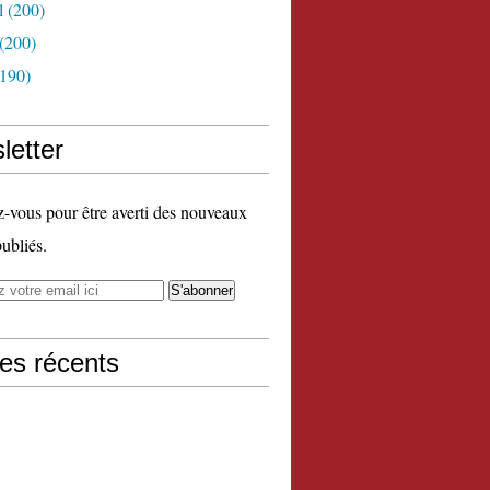
l
(200)
(200)
190)
letter
vous pour être averti des nouveaux
publiés.
les récents