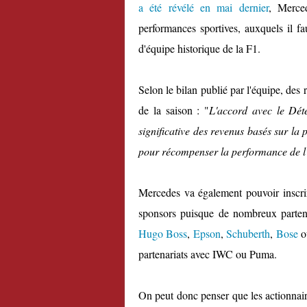
a été révélé en mai dernier
, Merce
performances sportives, auxquels il fa
d'équipe historique de la F1.
Selon le bilan publié par l'équipe, des
de la saison : "
L'accord avec le Dét
significative des revenus basés sur la
pour récompenser la performance de l
Mercedes va également pouvoir inscri
sponsors puisque de nombreux partena
Hugo Boss
,
Epson
,
Schuberth
,
Bose
o
partenariats avec IWC ou Puma.
On peut donc penser que les actionnai