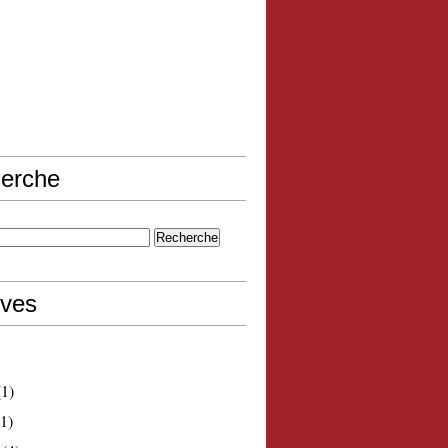
erche
ives
1)
1)