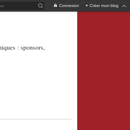
Connexion
+
Créer mon blog
niques : sponsors,