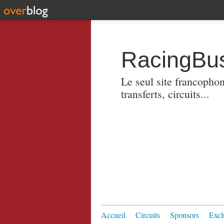
RacingBus
Le seul site francopho
transferts, circuits...
Accueil
Circuits
Sponsors
Excl