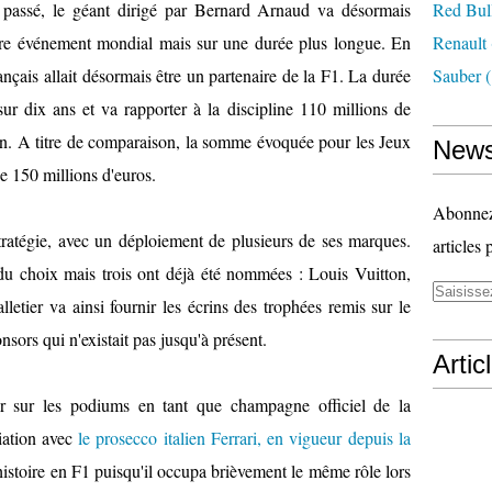
 passé, le géant dirigé par Bernard Arnaud va désormais
Red Bul
tre événement mondial mais sur une durée plus longue. En
Renault
ançais allait désormais être un partenaire de la F1. La durée
Sauber
(
sur dix ans et va rapporter à la discipline 110 millions de
son. A titre de comparaison, la somme évoquée pour les Jeux
News
 150 millions d'euros.
Abonnez-
atégie, avec un déploiement de plusieurs de ses marques.
articles 
du choix mais trois ont déjà été nommées : Louis Vuitton,
ier va ainsi fournir les écrins des trophées remis sur le
sors qui n'existait pas jusqu'à présent.
Artic
r sur les podiums en tant que champagne officiel de la
ciation avec
le prosecco italien Ferrari, en vigueur depuis la
istoire en F1 puisqu'il occupa brièvement le même rôle lors