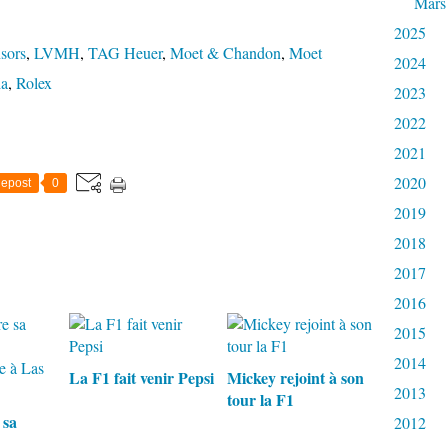
Mars
2025
sors
,
LVMH
,
TAG Heuer
,
Moet & Chandon
,
Moet
2024
ia
,
Rolex
2023
2022
2021
2020
epost
0
2019
2018
2017
2016
2015
2014
La F1 fait venir Pepsi
Mickey rejoint à son
2013
tour la F1
 sa
2012