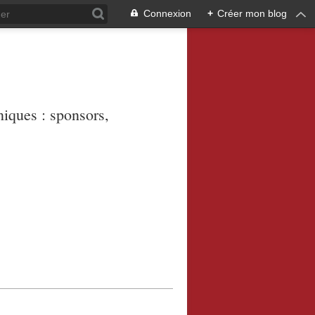
Connexion
+
Créer mon blog
niques : sponsors,