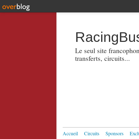
RacingBus
Le seul site francopho
transferts, circuits...
Accueil
Circuits
Sponsors
Excl