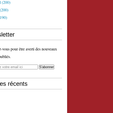
l
(200)
(200)
190)
letter
vous pour être averti des nouveaux
publiés.
les récents