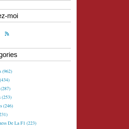
ez-moi
gories
s
(962)
(434)
(287)
s
(253)
s
(246)
231)
ness De La F1
(223)