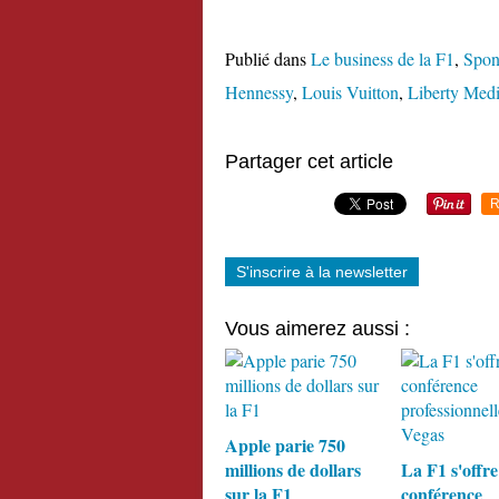
Publié dans
Le business de la F1
,
Spon
Hennessy
,
Louis Vuitton
,
Liberty Med
Partager cet article
R
S'inscrire à la newsletter
Vous aimerez aussi :
Apple parie 750
millions de dollars
La F1 s'offre
sur la F1
conférence