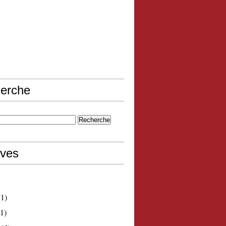
erche
ives
1)
1)