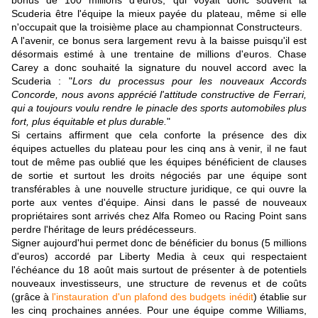
bonus de 100 millions d'euros, qui voyait donc souvent la
Scuderia être l'équipe la mieux payée du plateau, même si elle
n'occupait que la troisième place au championnat Constructeurs.
A l'avenir, ce bonus sera largement revu à la baisse puisqu'il est
désormais estimé à une trentaine de millions d'euros. Chase
Carey a donc souhaité la signature du nouvel accord avec la
Scuderia : "
Lors du processus pour les nouveaux Accords
Concorde, nous avons apprécié l'attitude constructive de Ferrari,
qui a toujours voulu rendre le pinacle des sports automobiles plus
fort, plus équitable et plus durable.
"
Si certains affirment que cela conforte la présence des dix
équipes actuelles du plateau pour les cinq ans à venir, il ne faut
tout de même pas oublié que les équipes bénéficient de clauses
de sortie et surtout les droits négociés par une équipe sont
transférables à une nouvelle structure juridique, ce qui ouvre la
porte aux ventes d'équipe. Ainsi dans le passé de nouveaux
propriétaires sont arrivés chez Alfa Romeo ou Racing Point sans
perdre l'héritage de leurs prédécesseurs.
Signer aujourd'hui permet donc de bénéficier du bonus (5 millions
d'euros) accordé par Liberty Media à ceux qui respectaient
l'échéance du 18 août mais surtout de présenter à de potentiels
nouveaux investisseurs, une structure de revenus et de coûts
(grâce à
l'instauration d'un plafond des budgets inédit
) établie sur
les cinq prochaines années. Pour une équipe comme
Williams,