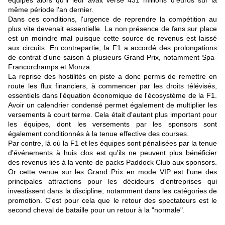
équipes alors qu'il leur avait versé 431 millions d'euros sur la
même période l'an dernier.
Dans ces conditions, l'urgence de reprendre la compétition au
plus vite devenait essentielle. La non présence de fans sur place
est un moindre mal puisque cette source de revenus est laissé
aux circuits. En contrepartie, la F1 a accordé des prolongations
de contrat d'une saison à plusieurs Grand Prix, notamment Spa-
Francorchamps et Monza.
La reprise des hostilités en piste a donc permis de remettre en
route les flux financiers, à commencer par les droits télévisés,
essentiels dans l'équation économique de l'écosystème de la F1.
Avoir un calendrier condensé permet également de multiplier les
versements à court terme. Cela était d'autant plus important pour
les équipes, dont les versements par les sponsors sont
également conditionnés à la tenue effective des courses.
Par contre, là où la F1 et les équipes sont pénalisées par la tenue
d'événements à huis clos est qu'ils ne peuvent plus bénéficier
des revenus liés à la vente de packs Paddock Club aux sponsors.
Or cette venue sur les Grand Prix en mode VIP est l'une des
principales attractions pour les décideurs d'entreprises qui
investissent dans la discipline, notamment dans les catégories de
promotion. C'est pour cela que le retour des spectateurs est le
second cheval de bataille pour un retour à la "normale".