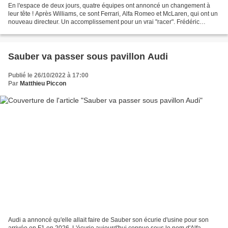
En l'espace de deux jours, quatre équipes ont annoncé un changement à
leur tête ! Après Williams, ce sont Ferrari, Alfa Romeo et McLaren, qui ont un
nouveau directeur. Un accomplissement pour un vrai "racer". Frédéric
Vasseur a plus de 25 ans d'expérience...
Sauber va passer sous pavillon Audi
Publié le 26/10/2022 à 17:00
Par
Matthieu Piccon
Audi a annoncé qu'elle allait faire de Sauber son écurie d'usine pour son
arrivée en F1 en 2026. L'écurie aujourd'hui connue sous le nom d'Alfa