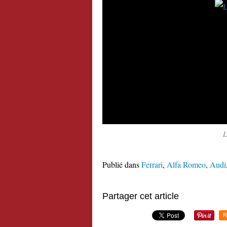
L
Publié dans
Ferrari
,
Alfa Romeo
,
Audi
Partager cet article
R