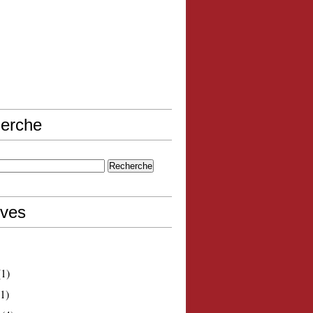
erche
ives
1)
1)