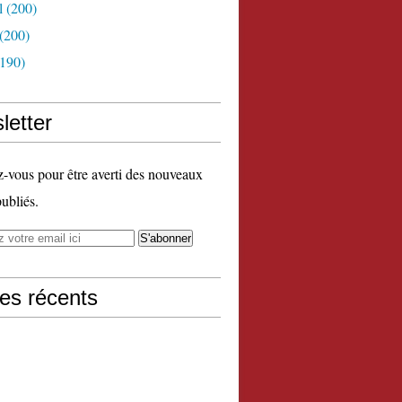
l
(200)
(200)
190)
letter
vous pour être averti des nouveaux
publiés.
les récents