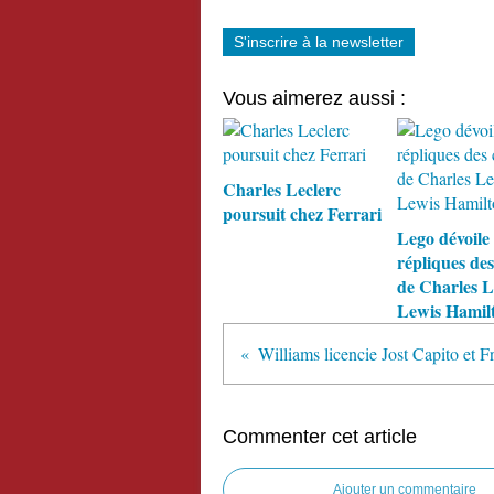
S'inscrire à la newsletter
Vous aimerez aussi :
Charles Leclerc
poursuit chez Ferrari
Lego dévoile
répliques de
de Charles L
Lewis Hamil
Commenter cet article
Ajouter un commentaire