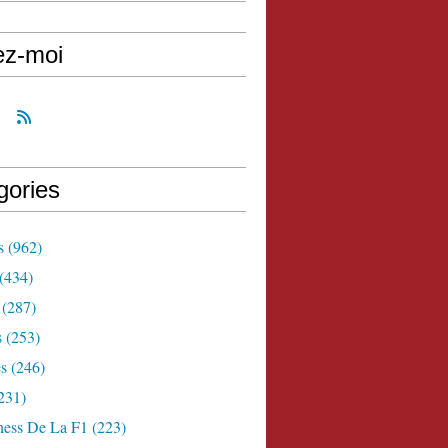
ez-moi
gories
s
(962)
(434)
(287)
s
(253)
s
(246)
231)
ness De La F1
(223)