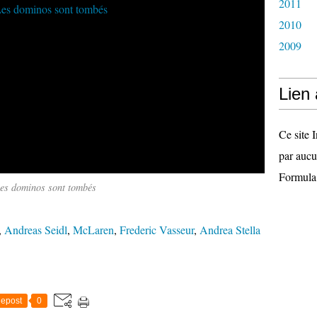
2011
2010
2009
Lien
Ce site I
par aucu
Formula
es dominos sont tombés
,
Andreas Seidl
,
McLaren
,
Frederic Vasseur
,
Andrea Stella
epost
0