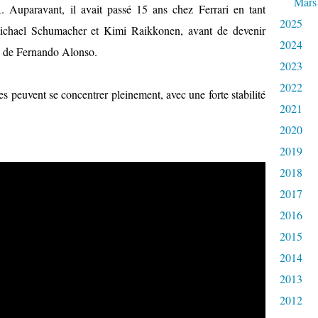
Mars
A. Auparavant, il avait passé 15 ans chez Ferrari en tant
2025
Michael Schumacher et Kimi Raikkonen, avant de devenir
2024
is de Fernando Alonso.
2023
2022
 peuvent se concentrer pleinement, avec une forte stabilité
2021
2020
2019
2018
2017
2016
2015
2014
2013
2012