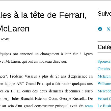
s à la tête de Ferrari,
Suiv
McLaren
Piccon
Caté
 équipes ont annoncé un changement à leur tête ! Après
o et McLaren, qui ont un nouveau directeur.
Sponsor
Circuits
cer". Frédéric Vasseur a plus de 25 ans d'expérience en
Mclaren
on équipe ART Grand Prix, qui a fait rouler quelques uns
William
ivés en F1 au cours des deux dernières décennies : Nico
Mercede
berg, Jules Bianchi, Esteban Ocon, George Russell... De
Ferrari
(
 au sein d'un grand constructeur puisqu'il avait été
team
Le Busi