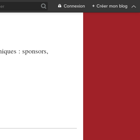
Connexion
+
Créer mon blog
niques : sponsors,