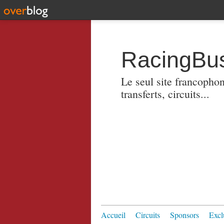
RacingBus
Le seul site francopho
transferts, circuits...
Accueil
Circuits
Sponsors
Excl