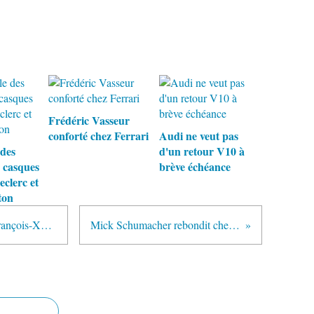
Frédéric Vasseur
conforté chez Ferrari
Audi ne veut pas
 des
d'un retour V10 à
s casques
brève échéance
eclerc et
ton
Williams licencie Jost Capito et François-Xavier Demaison
Mick Schumacher rebondit chez Mercedes