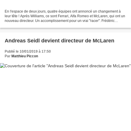
En l'espace de deux jours, quatre équipes ont annoncé un changement à
leur tête ! Après Williams, ce sont Ferrari, Alfa Romeo et McLaren, qui ont un
nouveau directeur. Un accomplissement pour un vrai "racer". Frédéric
Vasseur a plus de 25 ans d'expérience...
Andreas Seidl devient directeur de McLaren
Publié le 10/01/2019 à 17:50
Par
Matthieu Piccon