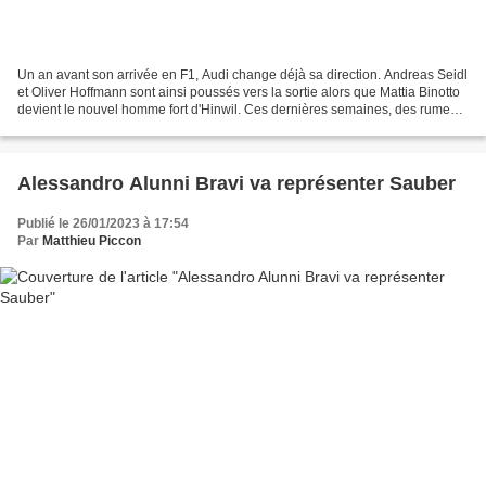
Un an avant son arrivée en F1, Audi change déjà sa direction. Andreas Seidl
et Oliver Hoffmann sont ainsi poussés vers la sortie alors que Mattia Binotto
devient le nouvel homme fort d'Hinwil. Ces dernières semaines, des rumeurs
de désaccord profond entre...
Alessandro Alunni Bravi va représenter Sauber
Publié le 26/01/2023 à 17:54
Par
Matthieu Piccon