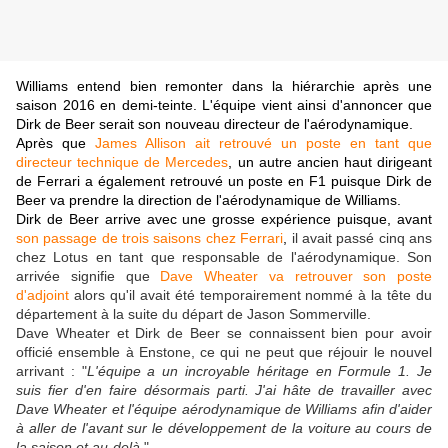
Williams entend bien remonter dans la hiérarchie après une
saison 2016 en demi-teinte. L'équipe vient ainsi d'annoncer que
Dirk de Beer serait son nouveau directeur de l'aérodynamique.
Après que
James Allison ait retrouvé un poste en tant que
directeur technique de Mercedes
, un autre ancien haut dirigeant
de Ferrari a également retrouvé un poste en F1 puisque Dirk de
Beer va prendre la direction de l'aérodynamique de Williams.
Dirk de Beer arrive avec une grosse expérience puisque, avant
son passage de trois saisons chez Ferrari
,
il avait passé cinq ans
chez Lotus en tant que responsable de l'aérodynamique. Son
arrivée signifie que
Dave Wheater va retrouver son poste
d'adjoint
alors qu'il avait été temporairement nommé à la tête du
département à la suite du départ de Jason Sommerville.
Dave Wheater et Dirk de Beer se connaissent bien pour avoir
officié ensemble à Enstone, ce qui ne peut que réjouir le nouvel
arrivant : "
L'équipe a un incroyable héritage en Formule 1. Je
suis fier d'en faire désormais parti. J'ai hâte de travailler avec
Dave Wheater et l'équipe aérodynamique de Williams afin d'aider
à aller de l'avant sur le développement de la voiture au cours de
la saison et au-delà.
"