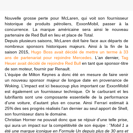
Nouvelle grosse perte pour McLaren, qui voit son fournisseur
historique de produits pétroliers, ExxonMobil, passer à la
concurrence. La marque américaine sera ainsi le nouveau
partenaire de Red Bull en lieu et place de Total.
Depuis plusieurs saisons, McLaren doit faire face aux départs de
nombreux sponsors historiques majeurs. Ainsi à la fin de la
saison 2015,
Hugo Boss avait décidé de mettre un terme à 33
ans de partenariat pour rejoindre Mercedes
. L'an dernier,
Tag
Heuer avait décidé de rejoindre Red Bull
en tant que sponsor-titre
de son moteur, fournir par Renault.
L'équipe de Milton Keynes a donc été en mesure de faire venir
un nouveau sponsor majeur de longue date en provenance de
Woking. L'impact est ici beaucoup plus important car ExxonMobil
est également un fournisseur technique. Or le carburant et les
lubrifiants sont une composante essentielle de la performance
d'une voiture, d'autant plus en course. Ainsi Ferrari estimait à
25% des ses progrès réalisés l'an dernier au seul apport de Shell,
son fournisseur dans le domaine.
Christian Horner ne pouvait donc que se réjouir d'une telle prise,
qui aura un impact sur la compétitivité de son équipe : "
Mobil 1 a
été une marque iconique en Formule Un depuis plus de 30 ans et