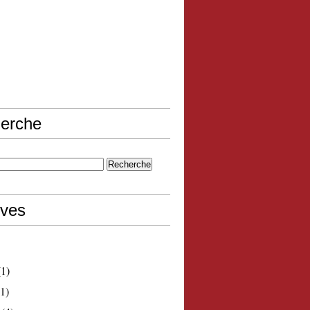
erche
ives
1)
1)