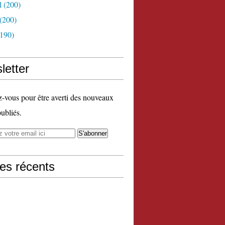
l
(200)
(200)
190)
letter
vous pour être averti des nouveaux
publiés.
les récents