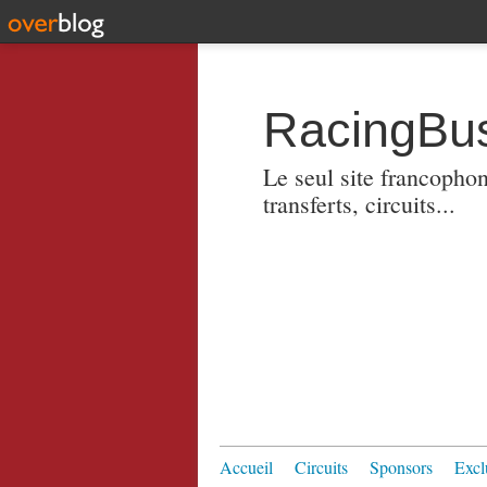
RacingBus
Le seul site francopho
transferts, circuits...
Accueil
Circuits
Sponsors
Excl