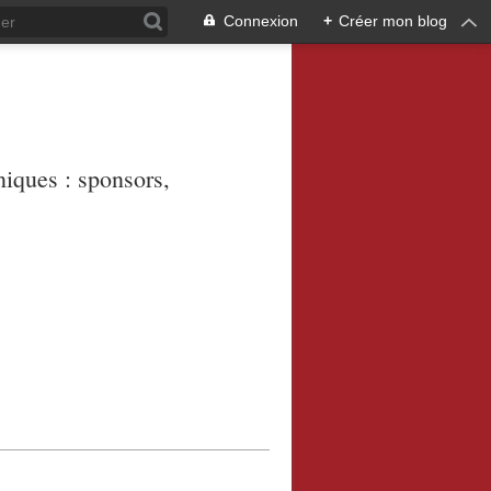
Connexion
+
Créer mon blog
niques : sponsors,