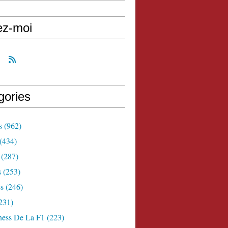
ez-moi
gories
s
(962)
(434)
(287)
s
(253)
s
(246)
231)
ness De La F1
(223)