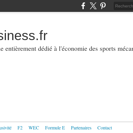
iness.fr
ne entièrement dédié à l'économie des sports méca
usivité
F2
WEC
Formule E
Partenaires
Contact