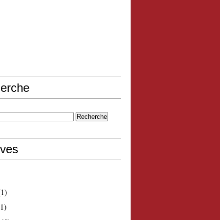
erche
ives
1)
1)