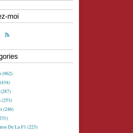
ez-moi
gories
s
(962)
(434)
(287)
s
(253)
s
(246)
231)
ness De La F1
(223)