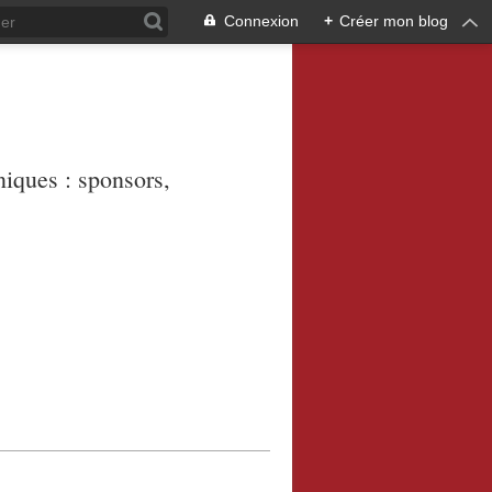
Connexion
+
Créer mon blog
niques : sponsors,