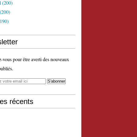
l
(200)
(200)
190)
letter
vous pour être averti des nouveaux
publiés.
les récents