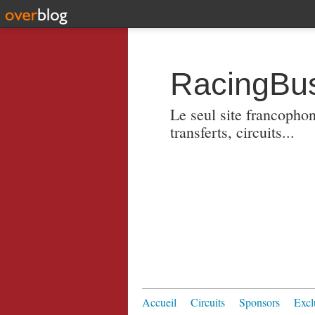
RacingBus
Le seul site francopho
transferts, circuits...
Accueil
Circuits
Sponsors
Excl