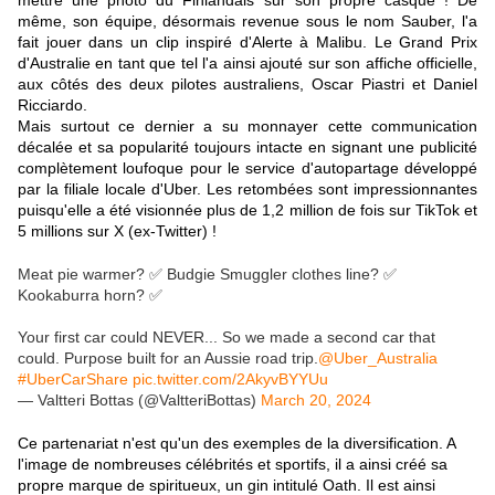
mettre une photo du Finlandais sur son propre casque ! De
même, son équipe, désormais revenue sous le nom Sauber, l'a
fait jouer dans un clip inspiré d'Alerte à Malibu. Le Grand Prix
d'Australie en tant que tel l'a ainsi ajouté sur son affiche officielle,
aux côtés des deux pilotes australiens, Oscar Piastri et Daniel
Ricciardo.
Mais surtout ce dernier a su monnayer cette communication
décalée et sa popularité toujours intacte en signant une publicité
complètement loufoque pour le service d'autopartage développé
par la filiale locale d'Uber. Les retombées sont impressionnantes
puisqu'elle a été visionnée plus de 1,2 million de fois sur TikTok et
5 millions sur X (ex-Twitter) !
Meat pie warmer? ✅ Budgie Smuggler clothes line? ✅
Kookaburra horn? ✅
Your first car could NEVER... So we made a second car that
could. Purpose built for an Aussie road trip.
@Uber_Australia
#UberCarShare
pic.twitter.com/2AkyvBYYUu
— Valtteri Bottas (@ValtteriBottas)
March 20, 2024
Ce partenariat n'est qu'un des exemples de la diversification. A
l'image de nombreuses célébrités et sportifs, il a ainsi créé sa
propre marque de spiritueux, un gin intitulé Oath. Il est ainsi