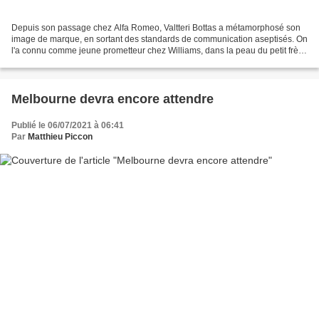
Depuis son passage chez Alfa Romeo, Valtteri Bottas a métamorphosé son
image de marque, en sortant des standards de communication aseptisés. On
l'a connu comme jeune prometteur chez Williams, dans la peau du petit frère
aux côtés de Felipe Massa. On l'a...
Melbourne devra encore attendre
Publié le 06/07/2021 à 06:41
Par
Matthieu Piccon