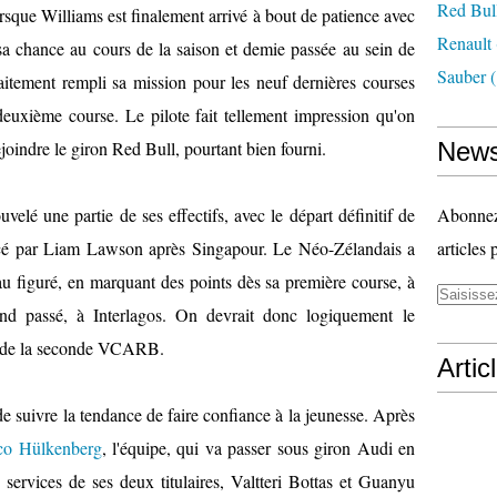
Red Bul
rsque Williams est finalement arrivé à bout de patience avec
Renault
sa chance au cours de la saison et demie passée au sein de
Sauber
(
rfaitement rempli sa mission pour les neuf dernières courses
deuxième course. Le pilote fait tellement impression qu'on
oindre le giron Red Bull, pourtant bien fourni.
News
velé une partie de ses effectifs, avec le départ définitif de
Abonnez-
cé par Liam Lawson après Singapour. Le Néo-Zélandais a
articles 
 figuré, en marquant des points dès sa première course, à
end passé, à Interlagos. On devrait donc logiquement le
nt de la seconde VCARB.
Artic
e suivre la tendance de faire confiance à la jeunesse. Après
ico Hülkenberg
, l'équipe, qui va passer sous giron Audi en
services de ses deux titulaires, Valtteri Bottas et Guanyu