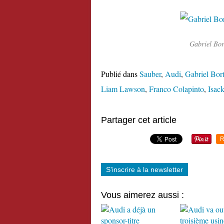
Gabriel Bor
Publié dans
Sauber
,
Audi
,
Gabriel Bort
Liam Lawson
,
Franco Colapinto
,
Isac
Partager cet article
R
S'inscrire à la newsletter
Vous aimerez aussi :