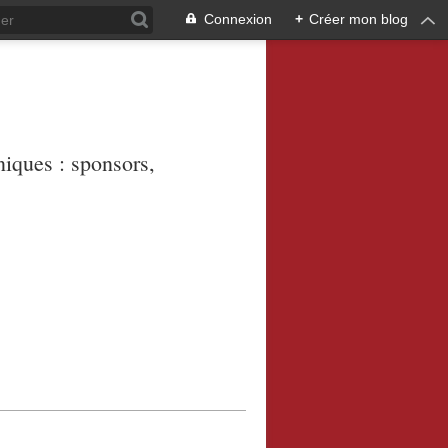
Connexion
+
Créer mon blog
niques : sponsors,