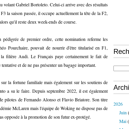
 volant Gabriel Bortoleto. Celui-ci arrive avec des résultats
F3 la saison passée, il occupe actuellement la tête de la F2,
, alors qu'il reste deux week-ends de course.
n pédigrée de premier ordre, cette nomination referme les
héo Pourchaire, pouvait de nourrir d'être titularisé en F1,
Rech
la filière Audi. Le Français paye certainement le fait de
e tentative et de ne pas présenter un bagage important.
r sur la fortune familiale mais également sur les soutiens de
Arch
to a su le faire. Depuis septembre 2022, il est également
e pilotes de Fernando Alonso et Flavio Briatore. Son titre
2026
'académie McLaren mais l'équipe de Woking ne dispose pas de
Juin
(
pas opposée à la promotion de son futur ex-protégé.
Mai
(