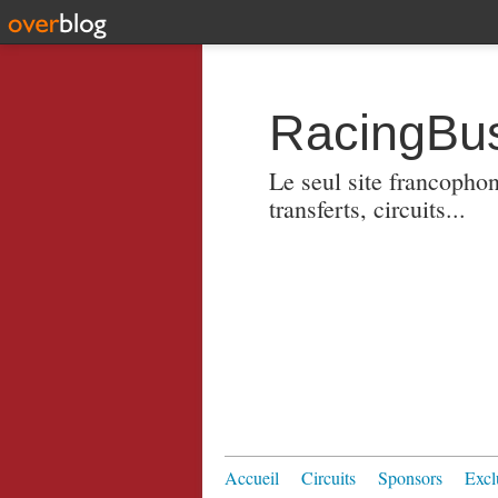
RacingBus
Le seul site francopho
transferts, circuits...
Accueil
Circuits
Sponsors
Excl