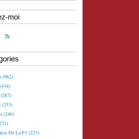
ez-moi
gories
s
(962)
(434)
(287)
s
(253)
s
(246)
231)
ness De La F1
(223)