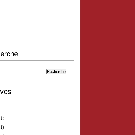
erche
ives
1)
1)