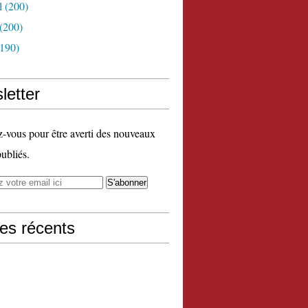
l
(200)
(200)
190)
letter
vous pour être averti des nouveaux
publiés.
les récents