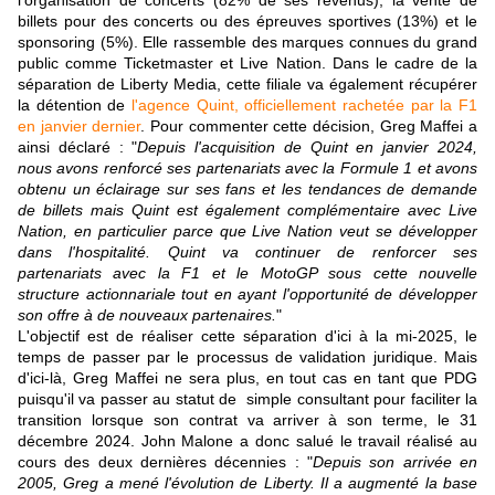
l'organisation de concerts (82% de ses revenus), la vente de
billets pour des concerts ou des épreuves sportives (13%) et le
sponsoring (5%). Elle rassemble des marques connues du grand
public comme Ticketmaster et Live Nation. Dans le cadre de la
séparation de Liberty Media, cette filiale va également récupérer
la détention de
l'agence Quint, officiellement rachetée par la F1
en janvier dernier
. Pour commenter cette décision, Greg Maffei a
ainsi déclaré : "
Depuis l'acquisition de Quint en janvier 2024,
nous avons renforcé ses partenariats avec la Formule 1 et avons
obtenu un éclairage sur ses fans et les tendances de demande
de billets mais Quint est également complémentaire avec Live
Nation, en particulier parce que Live Nation veut se développer
dans l'hospitalité. Quint va continuer de renforcer ses
partenariats avec la F1 et le MotoGP sous cette nouvelle
structure actionnariale tout en ayant l'opportunité de développer
son offre à de nouveaux partenaires.
"
L'objectif est de réaliser cette séparation d'ici à la mi-2025, le
temps de passer par le processus de validation juridique. Mais
d'ici-là, Greg Maffei ne sera plus, en tout cas en tant que PDG
puisqu'il va passer au statut de simple consultant pour faciliter la
transition lorsque son contrat va arriver à son terme, le 31
décembre 2024. John Malone a donc salué le travail réalisé au
cours des deux dernières décennies : "
Depuis son arrivée en
2005, Greg a mené l'évolution de Liberty. Il a augmenté la base