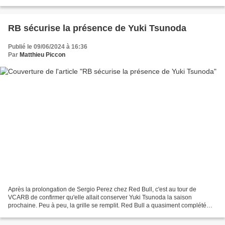
situation de Logan Sargeant chez...
RB sécurise la présence de Yuki Tsunoda
Publié le 09/06/2024 à 16:36
Par
Matthieu Piccon
Après la prolongation de Sergio Perez chez Red Bull, c'est au tour de
VCARB de confirmer qu'elle allait conserver Yuki Tsunoda la saison
prochaine. Peu à peu, la grille se remplit. Red Bull a quasiment complété
ses deux line-ups. Au sein de la maison-mère,...