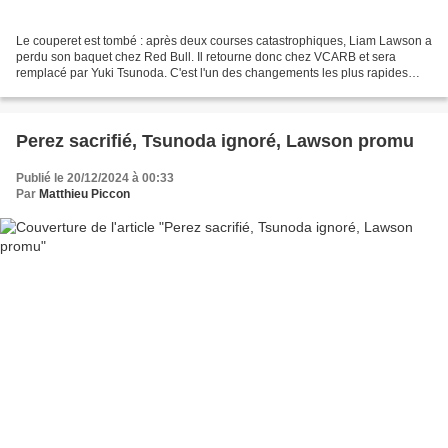
Le couperet est tombé : après deux courses catastrophiques, Liam Lawson a
perdu son baquet chez Red Bull. Il retourne donc chez VCARB et sera
remplacé par Yuki Tsunoda. C'est l'un des changements les plus rapides
dans l'histoire de la Formule 1 : après...
Perez sacrifié, Tsunoda ignoré, Lawson promu
Publié le 20/12/2024 à 00:33
Par
Matthieu Piccon