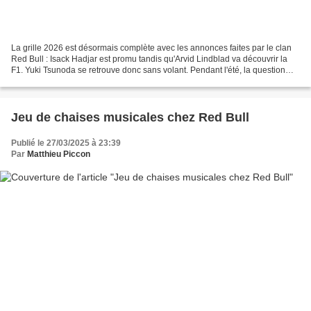
La grille 2026 est désormais complète avec les annonces faites par le clan
Red Bull : Isack Hadjar est promu tandis qu'Arvid Lindblad va découvrir la
F1. Yuki Tsunoda se retrouve donc sans volant. Pendant l'été, la question
était de savoir si Max Verstappen...
Jeu de chaises musicales chez Red Bull
Publié le 27/03/2025 à 23:39
Par
Matthieu Piccon