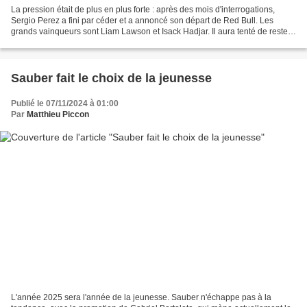
La pression était de plus en plus forte : après des mois d'interrogations,
Sergio Perez a fini par céder et a annoncé son départ de Red Bull. Les
grands vainqueurs sont Liam Lawson et Isack Hadjar. Il aura tenté de rester
jusqu'au bout. Comme la saison...
Sauber fait le choix de la jeunesse
Publié le 07/11/2024 à 01:00
Par
Matthieu Piccon
L'année 2025 sera l'année de la jeunesse. Sauber n'échappe pas à la