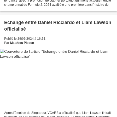
tendance, avec la promotion de Gabriel Bortoleto, qui mène actuellement le
championnat de Formule 2. 2024 avait été une première dans l'histoire de la
F1 : aucun débutant n'était titulaire...
Echange entre Daniel Ricciardo et Liam Lawson
officialisé
Publié le 29/09/2024 à 16:51
Par
Matthieu Piccon
Après l'émotion de Singapour, VCARB a officialisé que Liam Lawson finirait
la saison, en lieu et place de Daniel Ricciardo. Le pari de Daniel Ricciardo