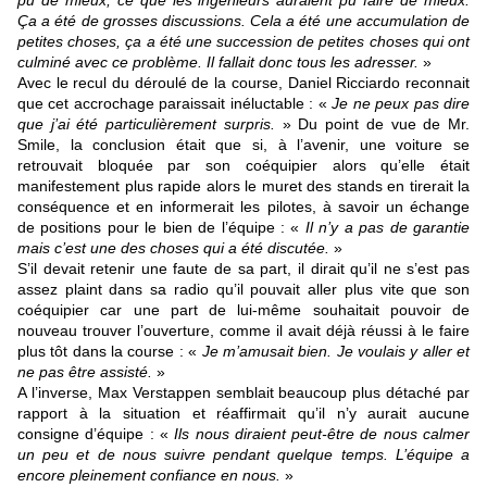
pu de mieux, ce que les ingénieurs auraient pu faire de mieux.
Ça a été de grosses discussions. Cela a été une accumulation de
petites choses, ça a été une succession de petites choses qui ont
culminé avec ce problème. Il fallait donc tous les adresser.
»
Avec le recul du déroulé de la course, Daniel Ricciardo reconnait
que cet accrochage paraissait inéluctable : «
Je ne peux pas dire
que j’ai été particulièrement surpris.
» Du point de vue de Mr.
Smile, la conclusion était que si, à l’avenir, une voiture se
retrouvait bloquée par son coéquipier alors qu’elle était
manifestement plus rapide alors le muret des stands en tirerait la
conséquence et en informerait les pilotes, à savoir un échange
de positions pour le bien de l’équipe : «
Il n’y a pas de garantie
mais c’est une des choses qui a été discutée.
»
S’il devait retenir une faute de sa part, il dirait qu’il ne s’est pas
assez plaint dans sa radio qu’il pouvait aller plus vite que son
coéquipier car une part de lui-même souhaitait pouvoir de
nouveau trouver l’ouverture, comme il avait déjà réussi à le faire
plus tôt dans la course : «
Je m’amusait bien. Je voulais y aller et
ne pas être assisté.
»
A l’inverse, Max Verstappen semblait beaucoup plus détaché par
rapport à la situation et réaffirmait qu’il n’y aurait aucune
consigne d’équipe : «
Ils nous diraient peut-être de nous calmer
un peu et de nous suivre pendant quelque temps. L’équipe a
encore pleinement confiance en nous.
»