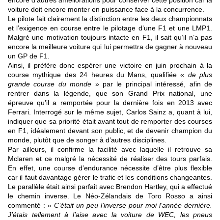
encore d’autres améliorations pour conserver cette position car la
voiture doit encore monter en puissance face à la concurrence.
Le pilote fait clairement la distinction entre les deux championnats
et l’exigence en course entre le pilotage d’une F1 et une LMP1.
Malgré une motivation toujours intacte en F1, il sait qu’il n’a pas
encore la meilleure voiture qui lui permettra de gagner à nouveau
un GP de F1.
Ainsi, il préfère donc espérer une victoire en juin prochain à la
course mythique des 24 heures du Mans, qualifiée «
de plus
grande course du monde
» par le principal intéressé, afin de
rentrer dans la légende, que son Grand Prix national, une
épreuve qu’il a remportée pour la dernière fois en 2013 avec
Ferrari. Interrogé sur le même sujet, Carlos Sainz a, quant à lui,
indiquer que sa priorité était avant tout de remporter des courses
en F1, idéalement devant son public, et de devenir champion du
monde, plutôt que de songer à d’autres disciplines.
Par ailleurs, il confirme la facilité avec laquelle il retrouve sa
Mclaren et ce malgré la nécessité de réaliser des tours parfais.
En effet, une course d’endurance nécessite d’être plus flexible
car il faut davantage gérer le trafic et les conditions changeantes.
Le parallèle était ainsi parfait avec Brendon Hartley, qui a effectué
le chemin inverse. Le Néo-Zélandais de Toro Rosso a ainsi
commenté : «
C’était un peu l’inverse pour moi l’année dernière.
J’étais tellement à l’aise avec la voiture de WEC, les pneus