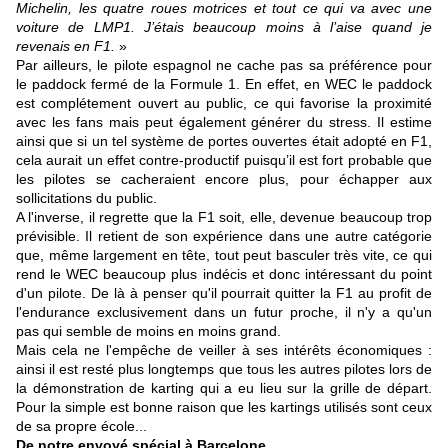
Michelin, les quatre roues motrices et tout ce qui va avec une
voiture de LMP1. J’étais beaucoup moins à l’aise quand je
revenais en F1.
»
Par ailleurs, le pilote espagnol ne cache pas sa préférence pour
le paddock fermé de la Formule 1. En effet, en WEC le paddock
est complétement ouvert au public, ce qui favorise la proximité
avec les fans mais peut également générer du stress. Il estime
ainsi que si un tel système de portes ouvertes était adopté en F1,
cela aurait un effet contre-productif puisqu’il est fort probable que
les pilotes se cacheraient encore plus, pour échapper aux
sollicitations du public.
A l'inverse, il regrette que la F1 soit, elle, devenue beaucoup trop
prévisible. Il retient de son expérience dans une autre catégorie
que, même largement en tête, tout peut basculer très vite, ce qui
rend le WEC beaucoup plus indécis et donc intéressant du point
d'un pilote. De là à penser qu'il pourrait quitter la F1 au profit de
l'endurance exclusivement dans un futur proche, il n'y a qu'un
pas qui semble de moins en moins grand.
Mais cela ne l'empêche de veiller à ses intérêts économiques :
ainsi il est resté plus longtemps que tous les autres pilotes lors de
la démonstration de karting qui a eu lieu sur la grille de départ.
Pour la simple est bonne raison que les kartings utilisés sont ceux
de sa propre école...
De notre envoyé spécial à Barcelone.