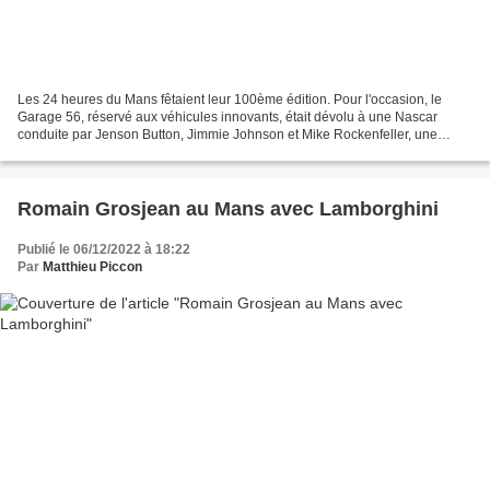
Les 24 heures du Mans fêtaient leur 100ème édition. Pour l'occasion, le
Garage 56, réservé aux véhicules innovants, était dévolu à une Nascar
conduite par Jenson Button, Jimmie Johnson et Mike Rockenfeller, une
première ! Ces dernières années, la FIA,...
Romain Grosjean au Mans avec Lamborghini
Publié le 06/12/2022 à 18:22
Par
Matthieu Piccon