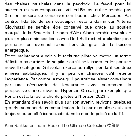
des chaises musicales dans le paddock. Le favori pour lui
succéder est son compatriote Valtteri Bottas, qui ne semble pas
être en mesure de conserver son baquet chez Mercedes. Par
contre, l'identité de son coéquipier reste à définir car Antonio
Giovinazzi ne semble être conservé que grâce au soutien
marqué de la Scuderia. Le nom d'Alex Albon semble revenir de
plus en plus mais ses liens avec Red Bull restent à clarifier pour
permettre un éventuel retour hors du giron de la boisson
énergétique.
Reste maintenant à voir si le taciturne pilote va mettre un terme
définitif à sa carrière de sa pilote ou s'il se laissera tenter par une
nouvelle catégorie. S'il s'était exercé au rallye pendant ses deux
années sabbatiques, il y a peu de chances qu'il retente
l'expérience. Par contre, est-ce qu'il pourrait se laisser convaincre
par une découverte de l'endurance avec notamment la
perspective d'une arrivée en Hypercar. On sait, par exemple, que
Ferrari est à la recherche de pilotes à l'horizon 2023...
En attendant d'en savoir plus sur son avenir, revivons quelques
grands moments de communication de la par d'un pilote qui aura
toujours eu un côté iconoclaste dans le monde policé de la F1...
Kimi Raikkonen Team Radio: The Ultimate Collection 😎🎬🍿