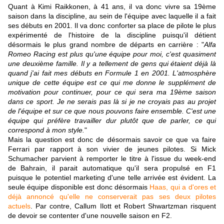
Quant à Kimi Raikkonen, à 41 ans, il va donc vivre sa 19ème
saison dans la discipline, au sein de l'équipe avec laquelle il a fait
ses débuts en 2001. Il va donc conforter sa place de pilote le plus
expérimenté de l'histoire de la discipline puisqu'il détient
désormais le plus grand nombre de départs en carrière : "
Alfa
Romeo Racing est plus qu'une équipe pour moi, c'est quasiment
une deuxième famille. Il y a tellement de gens qui étaient déjà là
quand j'ai fait mes débuts en Formule 1 en 2001. L'atmosphère
unique de cette équipe est ce qui me donne le supplément de
motivation pour continuer, pour ce qui sera ma 19ème saison
dans ce sport. Je ne serais pas là si je ne croyais pas au projet
de l'équipe et sur ce que nous pouvons faire ensemble. C'est une
équipe qui préfère travailler dur plutôt que de parler, ce qui
correspond à mon style.
"
Mais la question est donc de désormais savoir ce que va faire
Ferrari par rapport à son vivier de jeunes pilotes. Si Mick
Schumacher parvient à remporter le titre à l'issue du week-end
de Bahrain, il parait automatique qu'il sera propulsé en F1
puisque le potentiel marketing d'une telle arrivée est évident. La
seule équipe disponible est donc désormais
Haas, qui a d'ores et
déjà annoncé qu'elle ne conserverait pas ses deux pilotes
actuels
. Par contre, Callum Ilott et Robert Shwartzman risquent
de devoir se contenter d'une nouvelle saison en F2.