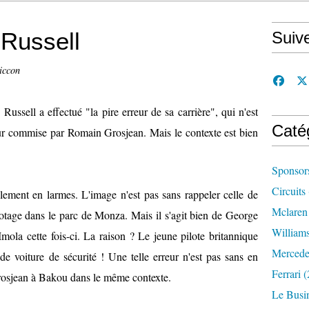
 Russell
Suiv
iccon
ssell a effectué "la pire erreur de sa carrière", qui n'est
Caté
ur commise par Romain Grosjean. Mais le contexte est bien
Sponsor
Circuits
blement en larmes. L'image n'est pas sans rappeler celle de
Mclaren
otage dans le parc de Monza. Mais il s'agit bien de George
William
 Imola cette fois-ci. La raison ? Le jeune pilote britannique
Mercede
e voiture de sécurité ! Une telle erreur n'est pas sans en
Ferrari
(
Grosjean à Bakou dans le même contexte.
Le Busi