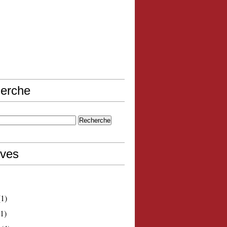
erche
ives
1)
1)