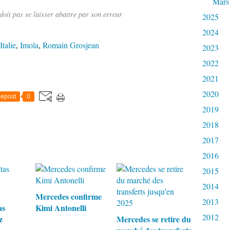
Mars
doit pas se laisser abattre par son erreur
2025
2024
Italie
,
Imola
,
Romain Grosjean
2023
2022
2021
2020
epost
0
2019
2018
2017
2016
2015
2014
Mercedes confirme
2013
as
Kimi Antonelli
2012
z
Mercedes se retire du