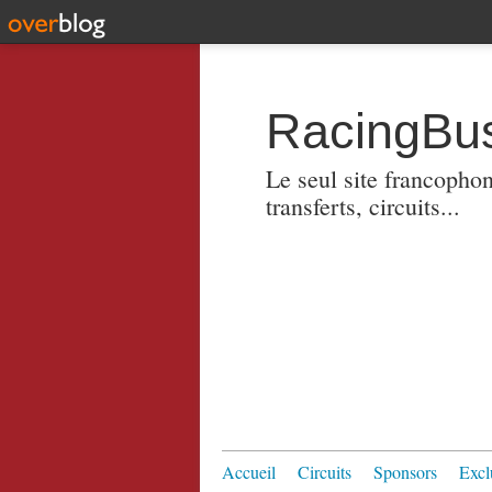
RacingBus
Le seul site francopho
transferts, circuits...
Accueil
Circuits
Sponsors
Excl