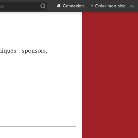
Connexion
+
Créer mon blog
niques : sponsors,