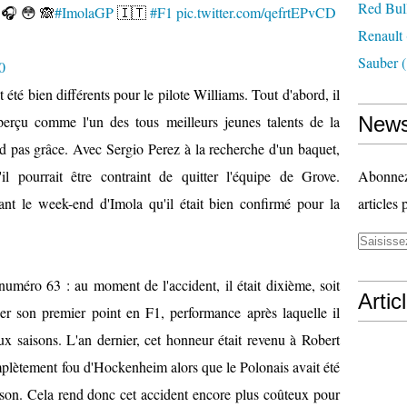
Red Bul
 🎧 😳 🙈
#ImolaGP
🇮🇹
#F1
pic.twitter.com/qefrtEPvCD
Renault
Sauber
(
0
t été bien différents pour le pilote Williams. Tout d'abord, il
perçu comme l'un des tous meilleurs jeunes talents de la
News
nd pas grâce. Avec Sergio Perez à la recherche d'un baquet,
l pourrait être contraint de quitter l'équipe de Grove.
Abonnez-
ant le week-end d'Imola qu'il était bien confirmé pour la
articles 
 numéro 63 : au moment de l'accident, il était dixième, soit
Artic
er son premier point en F1, performance après laquelle il
x saisons. L'an dernier, cet honneur était revenu à Robert
plètement fou d'Hockenheim alors que le Polonais avait été
son. Cela rend donc cet accident encore plus coûteux pour