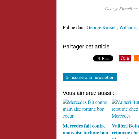
George Russell ne 
Publié dans
George Russell
,
Williams
,
Partager cet article
R
S'inscrire à la newsletter
Vous aimerez aussi :
Mercedes fait contre
Valtteri Bott
mauvaise fortune bon
retourne che