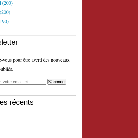
l
(200)
(200)
190)
letter
vous pour être averti des nouveaux
publiés.
les récents