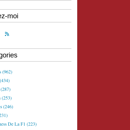
ez-moi
gories
s
(962)
(434)
(287)
s
(253)
s
(246)
231)
ness De La F1
(223)