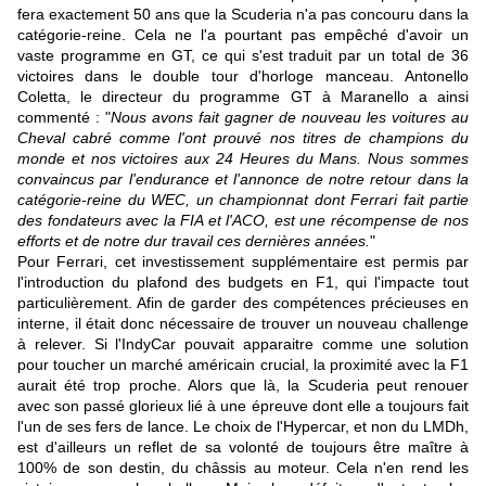
fera exactement 50 ans que la Scuderia n'a pas concouru dans la
catégorie-reine. Cela ne l'a pourtant pas empêché d'avoir un
vaste programme en GT, ce qui s'est traduit par un total de 36
victoires dans le double tour d'horloge manceau. Antonello
Coletta, le directeur du programme GT à Maranello a ainsi
commenté : "
Nous avons fait gagner de nouveau les voitures au
Cheval cabré comme l'ont prouvé nos titres de champions du
monde et nos victoires aux 24 Heures du Mans. Nous sommes
convaincus par l'endurance et l'annonce de notre retour dans la
catégorie-reine du WEC, un championnat dont Ferrari fait partie
des fondateurs avec la FIA et l'ACO, est une récompense de nos
efforts et de notre dur travail ces dernières années.
"
Pour Ferrari, cet investissement supplémentaire est permis par
l'introduction du plafond des budgets en F1, qui l'impacte tout
particulièrement. Afin de garder des compétences précieuses en
interne, il était donc nécessaire de trouver un nouveau challenge
à relever. Si l'IndyCar pouvait apparaitre comme une solution
pour toucher un marché américain crucial, la proximité avec la F1
aurait été trop proche. Alors que là, la Scuderia peut renouer
avec son passé glorieux lié à une épreuve dont elle a toujours fait
l'un de ses fers de lance. Le choix de l'Hypercar, et non du LMDh,
est d'ailleurs un reflet de sa volonté de toujours être maître à
100% de son destin, du châssis au moteur. Cela n'en rend les