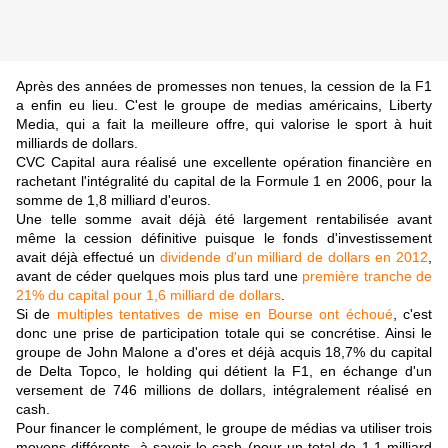
Après des années de promesses non tenues, la cession de la F1
a enfin eu lieu. C'est le groupe de medias américains, Liberty
Media, qui a fait la meilleure offre, qui valorise le sport à huit
milliards de dollars.
CVC Capital aura réalisé une excellente opération financière en
rachetant l'intégralité du capital de la Formule 1 en 2006, pour la
somme de 1,8 milliard d'euros.
Une telle somme avait déjà été largement rentabilisée avant
même la cession définitive puisque le fonds d'investissement
avait déjà effectué un
dividende d'un milliard de dollars en 2012
,
avant de céder quelques mois plus tard une
première tranche de
21% du capital pour 1,6 milliard de dollars
.
Si de
multiples tentatives de mise en Bourse ont échoué
, c'est
donc une prise de participation totale qui se concrétise. Ainsi le
groupe de John Malone a d'ores et déjà acquis 18,7% du capital
de Delta Topco, le holding qui détient la F1, en échange d'un
versement de 746 millions de dollars, intégralement réalisé en
cash.
Pour financer le complément, le groupe de médias va utiliser trois
moyens différents, à savoir le cash (pour un total de 1,1 milliard