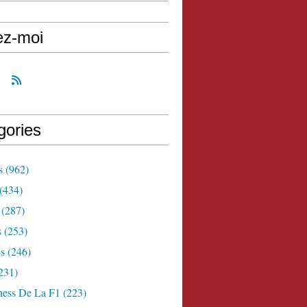
ez-moi
gories
s
(962)
(434)
(287)
s
(253)
s
(246)
231)
ness De La F1
(223)