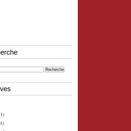
erche
ives
1)
1)