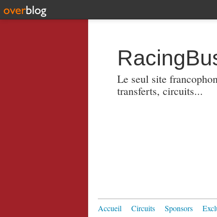
RacingBus
Le seul site francopho
transferts, circuits...
Accueil
Circuits
Sponsors
Excl