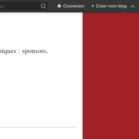
Connexion
+
Créer mon blog
niques : sponsors,