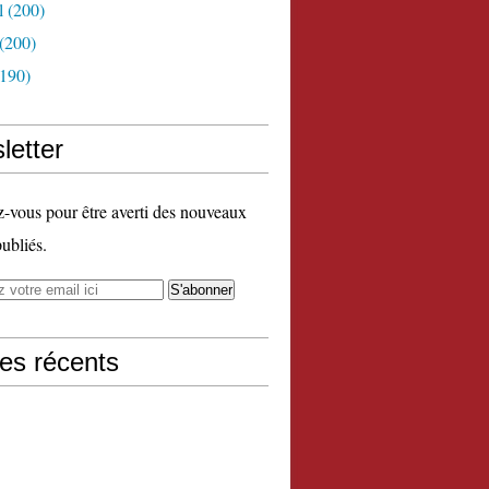
l
(200)
(200)
190)
letter
vous pour être averti des nouveaux
publiés.
les récents