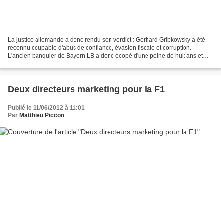
La justice allemande a donc rendu son verdict : Gerhard Gribkowsky a été
reconnu coupable d'abus de confiance, évasion fiscale et corruption.
L'ancien banquier de Bayern LB a donc écopé d'une peine de huit ans et
demi de prison. C'est donc la fin d'une...
Deux directeurs marketing pour la F1
Publié le 11/06/2012 à 11:01
Par
Matthieu Piccon