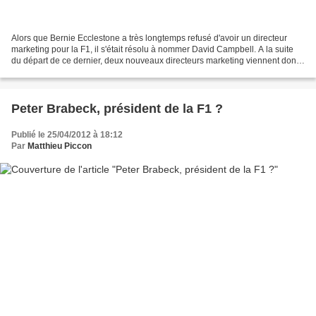
Alors que Bernie Ecclestone a très longtemps refusé d'avoir un directeur
marketing pour la F1, il s'était résolu à nommer David Campbell. A la suite
du départ de ce dernier, deux nouveaux directeurs marketing viennent donc
d'être nommés, Michael Payne...
Peter Brabeck, président de la F1 ?
Publié le 25/04/2012 à 18:12
Par
Matthieu Piccon