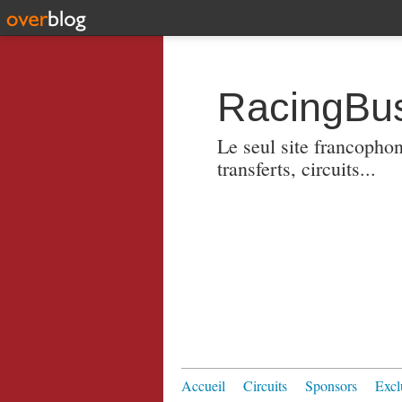
RacingBus
Le seul site francopho
transferts, circuits...
Accueil
Circuits
Sponsors
Excl