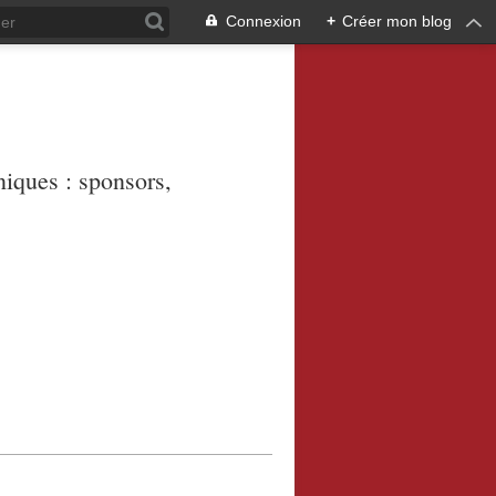
Connexion
+
Créer mon blog
niques : sponsors,