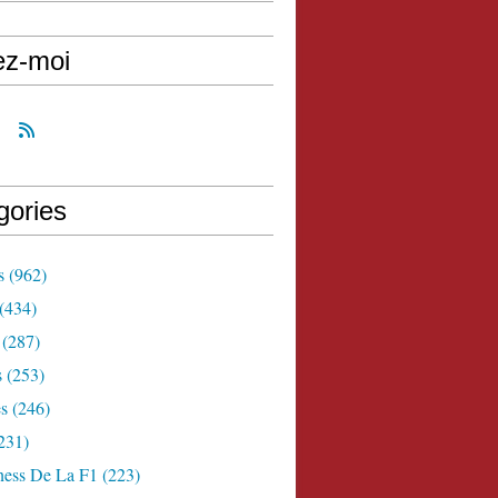
ez-moi
gories
s
(962)
(434)
(287)
s
(253)
s
(246)
231)
ness De La F1
(223)