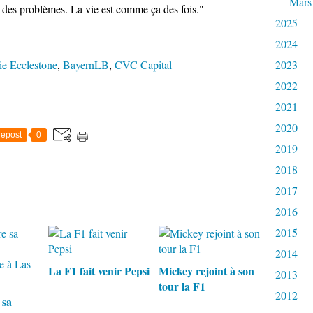
Mars
i des problèmes. La vie est comme ça des fois."
2025
2024
ie Ecclestone
,
BayernLB
,
CVC Capital
2023
2022
2021
2020
epost
0
2019
2018
2017
2016
2015
2014
La F1 fait venir Pepsi
Mickey rejoint à son
2013
tour la F1
2012
 sa