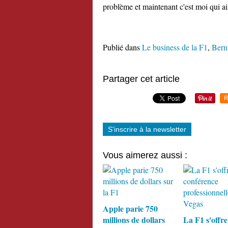
problème et maintenant c'est moi qui a
Publié dans
Le business de la F1
,
Bern
Partager cet article
R
S'inscrire à la newsletter
Vous aimerez aussi :
Apple parie 750
millions de dollars
La F1 s'offre