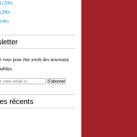
l
(200)
(200)
190)
letter
vous pour être averti des nouveaux
publiés.
les récents