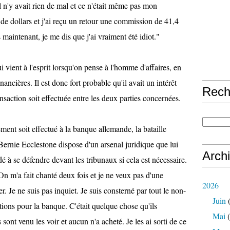
l n'y avait rien de mal et ce n'était même pas mon
s de dollars et j'ai reçu un retour une commission de 41,4
 maintenant, je me dis que j'ai vraiment été idiot."
i vient à l'esprit lorsqu'on pense à l'homme d'affaires, en
financières. Il est donc fort probable qu'il avait un intérêt
Rech
nsaction soit effectuée entre les deux parties concernées.
ent soit effectué à la banque allemande, la bataille
 Bernie Ecclestone dispose d'un arsenal juridique que lui
Arch
dé à se défendre devant les tribunaux si cela est nécessaire.
"On m'a fait chanté deux fois et je ne veux pas d'une
2026
er. Je ne suis pas inquiet. Je suis consterné par tout le non-
Juin
(
ctions pour la banque. C'était quelque chose qu'ils
Mai
(
sont venu les voir et aucun n'a acheté. Je les ai sorti de ce