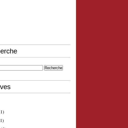
erche
ives
1)
1)