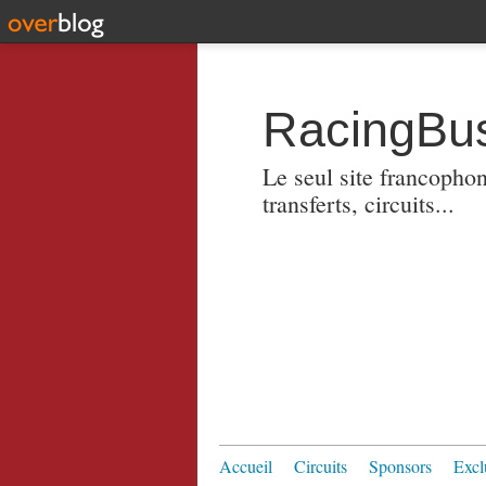
RacingBus
Le seul site francopho
transferts, circuits...
Accueil
Circuits
Sponsors
Excl