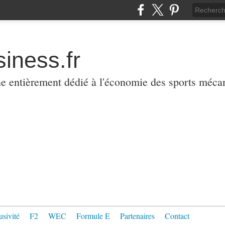
iness.fr
ne entièrement dédié à l'économie des sports méca
usivité
F2
WEC
Formule E
Partenaires
Contact