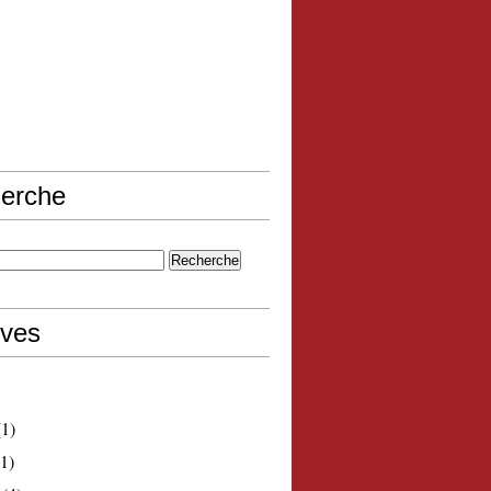
erche
ives
1)
1)