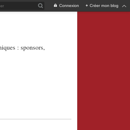
Connexion
+
Créer mon blog
niques : sponsors,