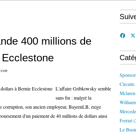
Suiv
de 400 millions de
e Ecclestone
Caté
ccon
Sponsor
Circuits
L'affaire Gribkowsky semble
Mclaren
sans fin : malgré la
William
r corruption, son ancien employeur, BayernLB, exige
Mercede
oursement d'un paiement de 40 millions de dollars ainsi
Ferrari
(
Le Busi