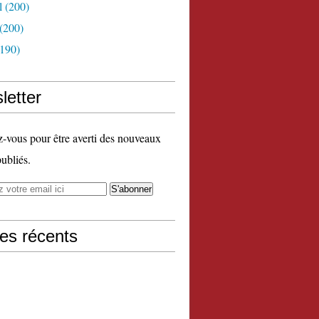
l
(200)
(200)
190)
letter
vous pour être averti des nouveaux
publiés.
les récents