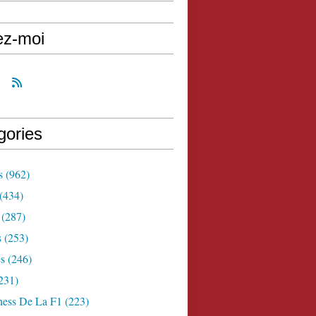
ez-moi
gories
s
(962)
(434)
(287)
s
(253)
s
(246)
231)
ness De La F1
(223)