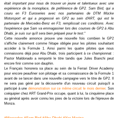
était important pour nous de trouver un jeune et talentueux avec une
expérience de la monoplace, de préférence de GP2. Sam Bird, qui a
couru en F3 Euroseries avec nos partenaires de DTM Mücke
Motorsport et qui a progressé en GP2 au sein d'ART, qui est le
partenaire de Mercedes-Benz en F3, remplissait ces conditions. Avec
l'expérience que Sam va emmagasiner lors des courses de GP2 à Abu
Dhabi, je suis sur qu'il sera bien préparé pour le test
."
Cette nouvelle annonce prouve une nouvelle fois combien le GP2
s'affiche clairement comme l'étape obligée pour les pilotes souhaitant
accéder à la Formule 1. Ainsi parmi les quatre pilotes que nous
connaissons déjà pour Abu Dhabi, trois participent à ce championnat :
Pastor Maldonado a remporté le titre tandis que Jules Bianchi peut
encore finir comme son dauphin.
Le Français honorera sa place au sein de la Ferrari Driver Academy
pour encore peaufiner son pilotage et sa connaissance de la Formule 1
avant de se lancer dans une nouvelle campagne vers le titre de GP2. Il
ne sera pas géné par la découverte d'un nouveau circuit puisqu'il a
participé à une
démonstration sur ce même circuit le mois dernier
. Son
coéquipier chez ART Grand-Prix occupe, quant à lui, la cinquième place
au général après avoir connu les joies de la victoire lors de l'épreuve de
Monza.
#Mercedes
#Sam Bird
#Abu Dhabi
#Yas Marina