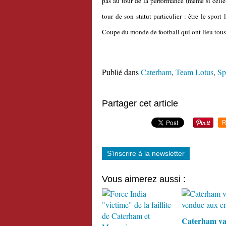
pas au tour de la performance (même si celle-
tour de son statut particulier : être le spor
Coupe du monde de football qui ont lieu tous 
Publié dans
Caterham
,
Team Lotus
,
Sp
Partager cet article
R
S'inscrire à la newsletter
Vous aimerez aussi :
Caterham va