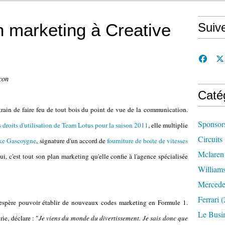
n marketing à Creative
Suiv
con
Caté
train de faire feu de tout bois du point de vue de la communication.
Sponsor
s droits d'utilisation de Team Lotus pour la saison 2011
, elle multiplie
Circuits
ike Gascoygne
, signature d'un accord de
fourniture de boite de vitesses
Mclaren
hui, c'est tout son plan marketing qu'elle confie à l'agence spécialisée
William
Mercede
Ferrari
(
s espère pouvoir établir de nouveaux codes marketing en Formule 1.
Le Busi
ie, déclare : "
Je viens du monde du divertissement. Je sais donc que