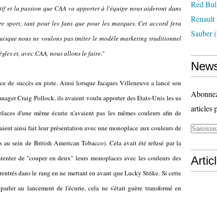
Red Bul
éatif et la passion que CAA va apporter à l'équipe nous aideront dans
Renault
tre sport, tant pour les fans que pour les marques. Cet accord fera
Sauber
(
puisque nous ne voulons pas imiter le modèle marketing traditionnel
gles et, avec CAA, nous allons le faire
."
News
rce de succès en piste. Ainsi lorsque Jacques Villeneuve a lancé son
Abonnez-
nager Craig Pollock, ils avaient voulu apporter des Etats-Unis les us
articles 
laces d'une même écurie n'avaient pas les mêmes couleurs afin de
aient ainsi fait leur présentation avec une monoplace aux couleurs de
 au sein de British American Tobacco). Cela avait été refusé par la
tenter de "couper en deux" leurs monoplaces avec les couleurs des
Artic
 rentrés dans le rang en ne mettant en avant que Lucky Strike. Si cette
arler au lancement de l'écurie, cela ne s'était guère transformé en