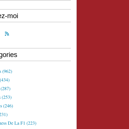
ez-moi
gories
s
(962)
(434)
(287)
s
(253)
s
(246)
231)
ness De La F1
(223)