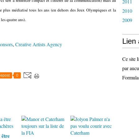
ci sert à renforcer l'impact et l'intérêt de la communication) mais au
2011
t le plus médiatisé tous les ans (en dehors des Jeux Olympiques et la
2010
les quatre ans).
2009
Lien
onsors
,
Creative Artists Agency
Ce site I
par aucu
epost
0
Formula
 être