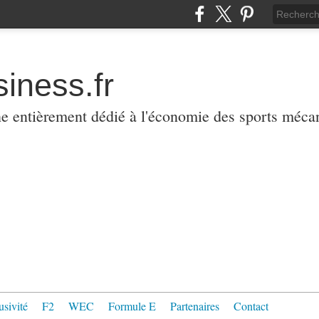
iness.fr
ne entièrement dédié à l'économie des sports méca
usivité
F2
WEC
Formule E
Partenaires
Contact