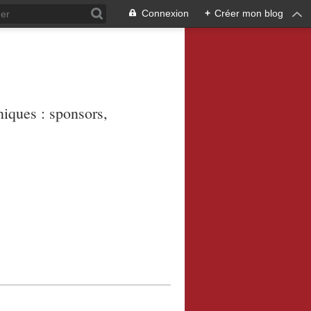
Connexion
+
Créer mon blog
niques : sponsors,