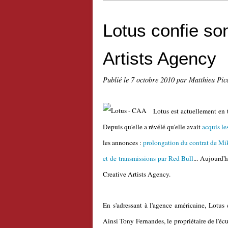
Lotus confie so
Artists Agency
Publié le
7 octobre 2010
par Matthieu Pic
Lotus est actuellement en 
Depuis qu'elle a révélé qu'elle avait
acquis le
les annonces :
prolongation du contrat de M
et de transmissions par Red Bull
... Aujourd'
Creative Artists Agency.
En s'adressant à l'agence américaine, Lotu
Ainsi Tony Fernandes, le propriétaire de l'écur