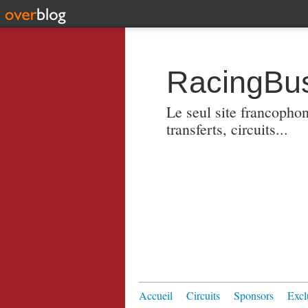
RacingBus
Le seul site francopho
transferts, circuits...
Accueil
Circuits
Sponsors
Excl