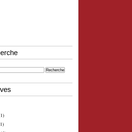
erche
ives
1)
1)