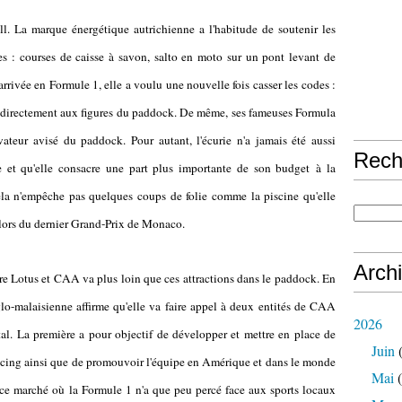
l. La marque énergétique autrichienne a l'habitude de soutenir les
les : courses de caisse à savon, salto en moto sur un pont levant de
rrivée en Formule 1, elle a voulu une nouvelle fois casser les codes :
it directement aux figures du paddock. De même, ses fameuses Formula
vateur avisé du paddock. Pour autant, l'écurie n'a jamais été aussi
Rech
ie et qu'elle consacre une part plus importante de son budget à la
ela n'empêche pas quelques coups de folie comme la piscine qu'elle
 lors du dernier Grand-Prix de Monaco.
Arch
tre Lotus et CAA va plus loin que ces attractions dans le paddock. En
glo-malaisienne affirme qu'elle va faire appel à deux entités de CAA
2026
. La première a pour objectif de développer et mettre en place de
Juin
(
acing ainsi que de promouvoir l'équipe en Amérique et dans le monde
Mai
(
ise ce marché où la Formule 1 n'a que peu percé face aux sports locaux