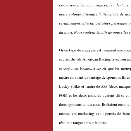
l'expérience, les connaisances, le talent cr
notre volonté d'étendre l'attractivité de no
certainement réflechir certaines personnes 
du sport. Nous voulons établir de nouvelles rè
Or ce type de stratégie est rarement une sou
écurie, British American Racing, avec son ma
et coutumes locaux, à savoir que les monop
mettre en avant davantage de sponsors. Ils av
Lucky Strike et l'autre de 555 (deux marques
FOM et les deux associés avaient dû se con
deux sponsors cote à cote. Ils étaient ensuite
manoeuvre marketing avait permis de faire p
résultats tangeants sur la piste.