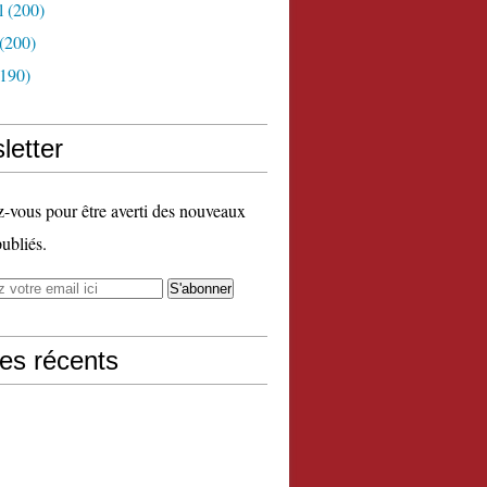
l
(200)
(200)
190)
letter
vous pour être averti des nouveaux
publiés.
les récents