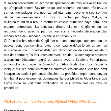
la saison précédente un accord de sponsoring de trois ans avec l'écurie
qui s'appelait encore Spyker, ce qui leur assurait une place très en vue
sur les monoplaces oranges. Etihad était ainsi devenu le sponsor-titre
de l'écurie néerlandaise. Or lors du rachat par Vijay Mallya, le
milliardaire indien a tenu à mettre en valeur, outre son pays natal, ses
propres entreprises. La principale d'entre elle est Kingfisher, qui se
retrouvait donc avec la part du lion sur la nouvelle décoration des
monoplaces de Giancarlo Fisichella et Adrian Sutil.
Or l'une des branches de Kingfisher est une compagnie aérienne, qui ne
pouvait donc pas cohabiter avec la compagnie d'Abu Dhabi au sein de
la même écurie. Etihad et Aldar ont donc décidé de casser les deux
ans de contrat qu'ils leur restaient avec l'écurie. La compagnie aérienne
a alors immédiatement signé un accord avec la Scuderia Ferrari puis,
un an plus tard, avec le Grand-Prix d'Abu Dhabi. La Cour d'appel a
indiqué que les deux entreprises émiraties étaient dans leur bon droit
lorsqu'elles avaient pris cette décision. La procédure repart donc devant
le tribunal pour évaluer les dommages faits à Etihad et Aldar tandis que
Force India se voit dans l'obligation de leur rembourser les frais de
procédure.
#Sahara Force India
#Sponsors
#Etihad
#Aldar
#Abu Dhabi