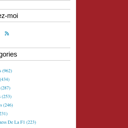
ez-moi
gories
s
(962)
(434)
(287)
s
(253)
s
(246)
231)
ness De La F1
(223)