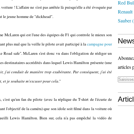
Red Bul
voiture ! L'affaire ne s'est pas arrêtée là puisqu'elle a été évoquée par
Renault
iant le jeune homme de "dickhead".
Sauber
(
e McLaren qui est l'une des équipes de F1 qui controle le mieux son
News
t plus mal que la veille le pilote avait participé à la
campagne pour
 Road safe". McLaren s'est donc vu dans l'obligation de rédiger un
Abonnez-
s destinataires accrédités dans lequel Lewis Hamilton présente (une
articles 
ir, j'ai conduit de manière trop exubérante. Par conséquent, j'ai été
iot, et je souhaite m'excuser pour cela
."
Artic
, c'est qu'un fan du pilote (avec la réplique du T-shirt de l'écurie de
t l'objectif de la caméra) que son idole soit filmé dans la voiture où
eilli Lewis Hamilton. Bien sur, cela n'a pas empêché la vidéo de