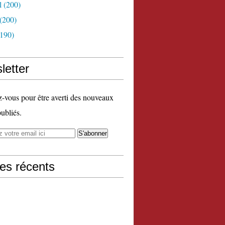
l
(200)
(200)
190)
letter
vous pour être averti des nouveaux
publiés.
les récents