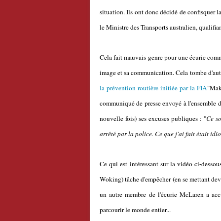
situation. Ils ont donc décidé de confisquer la 
le Ministre des Transports australien, qualif
Cela fait mauvais genre pour une écurie comm
image et sa communication. Cela tombe d'autan
la prévention routière initiée par la FIA
"Make
communiqué de presse envoyé à l'ensemble de
nouvelle fois) ses excuses publiques : "
Ce so
arrêté par la police. Ce que j'ai fait était id
Ce qui est intéressant sur la vidéo ci-dessous
Woking) tâche d'empêcher (en se mettant devan
un autre membre de l'écurie McLaren a accu
parcourir le monde entier...