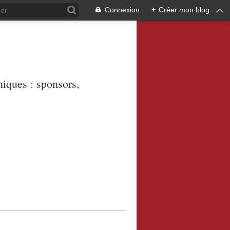
Connexion
+
Créer mon blog
niques : sponsors,