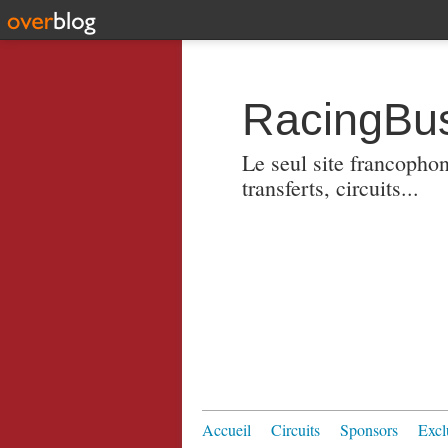
RacingBus
Le seul site francopho
transferts, circuits...
Accueil
Circuits
Sponsors
Excl