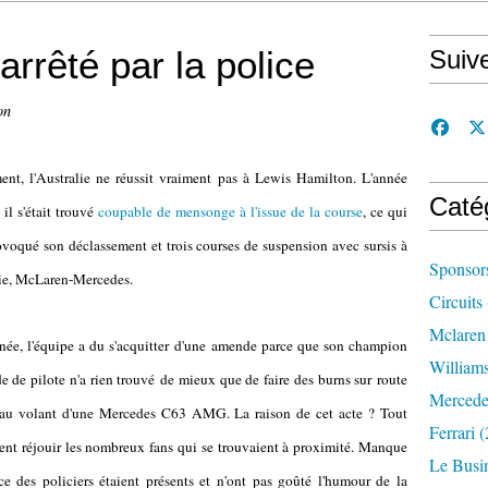
rrêté par la police
Suiv
on
nt, l'Australie ne réussit vraiment pas à Lewis Hamilton. L'année
Caté
 il s'était trouvé
coupable de mensonge à l'issue de la course
, ce qui
ovoqué son déclassement et trois courses de suspension avec sursis à
Sponsor
ie, McLaren-Mercedes.
Circuits
Mclaren
née, l'équipe a du s'acquitter d'une amende parce que son champion
William
 de pilote n'a rien trouvé de mieux que de faire des burns sur route
Mercede
 au volant d'une Mercedes C63 AMG. La raison de cet acte ? Tout
Ferrari
(
nt réjouir les nombreux fans qui se trouvaient à proximité. Manque
Le Busi
e des policiers étaient présents et n'ont pas goûté l'humour de la