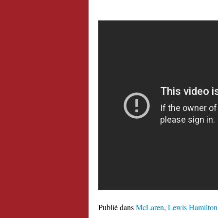
Publié dans
McLaren
,
Lewis Hamilton