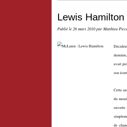
Lewis Hamilton a
Publié le
26 mars 2010
par Matthieu Picc
Décidéme
dernière,
avait pr
son écur
Cette an
du monde
ouverte
simpleme
de chanc