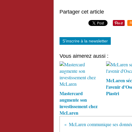
Partager cet article
R
S'inscrire à la newsletter
Vous aimerez aussi :
McLaren séc
l'avenir d'Os
Mastercard
Piastri
augmente son
investissement chez
McLaren