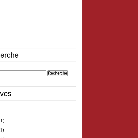
erche
ives
1)
1)