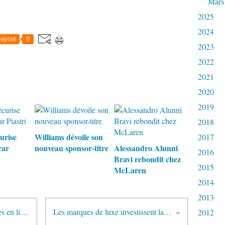
Mars
2025
2024
epost
0
2023
2022
2021
2020
2019
2018
urise
Williams dévoile son
2017
car
nouveau sponsor-titre
Alessandro Alunni
2016
Bravi rebondit chez
2015
McLaren
2014
2013
McLaren communique ses données en ligne
Les marques de luxe investissent la F1
2012