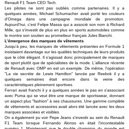
Renault F1 Team CEO Tech.
Les pilotes ne sont pas oubliés comme partenaires. Il y a
quelques années, Michael Schumacher avait porté les couleurs
d'Omega dans une campagne mondiale de promotion.
Aujourd'hui, c'est Felipe Massa qui a associé son nom à Richard
Mille, qui s'investit de plus en plus en sports automobiles comme
le montre son soutien au prometteur français Jules Bianchi.
L'émergence des marques de vêtements
Jusqu'à peu, les marques de vêtements présentes en Formule 1
insistaient davantage sur les qualités techniques de leurs produits
que le côté élégant. Il s'agissait donc principalement de marques
de sport plutôt que de spécialistes de la mode.
L'alliance récente
de Renault avec OMP
en est un exemple. De même, l'opération
"
La vie secrète de Lewis Hamilton
" lancée par Reebok il y a
quelques semaines était encore dans la veine des
caractéristiques pleinement sportives.
Ferrari avait franchi il y a quelques années le pas en s'associant
avec Puma qui se veut être une marque de sportswear, donnant
un aspect plus "fashion" à ses chaussures. Une gamme complète
de vêtements et accessoires avait alors été lancée avec les deux
marques associées et visibles.
On a également pu voir Pepe Jeans s'investir au sein du Renault
F1 Team lorsque Fernando Alonso en était l'incontestable
numéro 1. Maintenant que le double champion du monde est