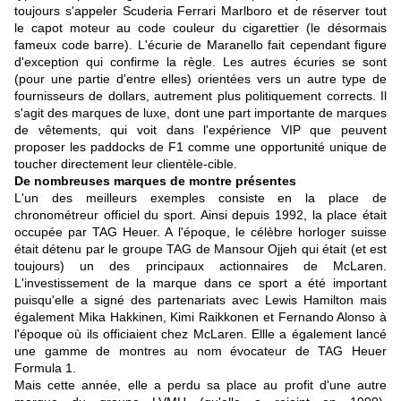
toujours s'appeler Scuderia Ferrari Marlboro et de réserver tout
le capot moteur au code couleur du cigarettier (le désormais
fameux code barre). L'écurie de Maranello fait cependant figure
d'exception qui confirme la règle. Les autres écuries se sont
(pour une partie d'entre elles) orientées vers un autre type de
fournisseurs de dollars, autrement plus politiquement corrects. Il
s'agit des marques de luxe, dont une part importante de marques
de vêtements, qui voit dans l'expérience VIP que peuvent
proposer les paddocks de F1 comme une opportunité unique de
toucher directement leur clientèle-cible.
De nombreuses marques de montre présentes
L'un des meilleurs exemples consiste en la place de
chronométreur officiel du sport. Ainsi depuis 1992, la place était
occupée par TAG Heuer. A l'époque, le célèbre horloger suisse
était détenu par le groupe TAG de Mansour Ojjeh qui était (et est
toujours)
un des principaux actionnaires de McLaren
.
L'investissement de la marque dans ce sport a été important
puisqu'elle a signé des partenariats avec Lewis Hamilton mais
également Mika Hakkinen, Kimi Raikkonen et Fernando Alonso à
l'époque où ils officiaient chez McLaren. Ellle a également lancé
une gamme de montres au nom évocateur de TAG Heuer
Formula 1.
Mais cette année, elle a perdu sa place au profit d'une autre