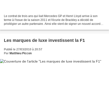
Le contrat de trois ans qui liait Mercedes GP et Henri Lloyd arrive à son
terme à l'issue de la saison 2011 et l'écurie de Brackley a décidé de
privilégier un autre partenaire. Ainsi elle vient de signer un nouvel accord
pour la fourniture de ses vêtements...
Les marques de luxe investissent la F1
Publié le 27/03/2010 à 20:57
Par
Matthieu Piccon